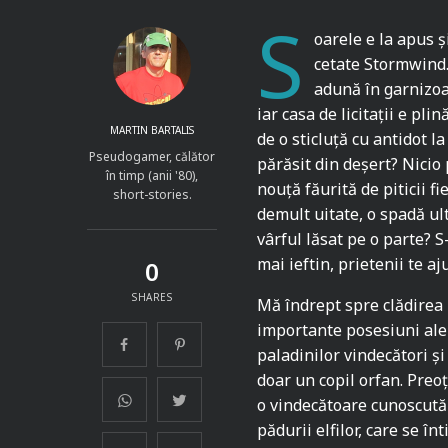
S
oarele e la apus 
cetate Stormwind. 
adună în garnizoan
iar casa de licitații e pli
MARTIN BARTALIS
de o sticluță cu antidot l
Pseudogamer, călător
părăsit din deșert? Nicio 
în timp (anii '80),
nouță făurită de piticii f
short-stories.
demult uitate, o spadă ul
vârful lăsat pe o parte? S
mai ieftin, prietenii te aj
0
SHARES
Mă îndrept spre clădirea 
importante posesiuni ale 
paladinilor vindecători și
doar un copil orfan. Preoț
o vindecătoare cunoscută 
pădurii elfilor, care se în