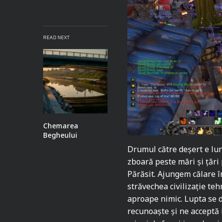
READ NEXT
Chemarea
Begheului
Drumul către deșert e lung
zboară peste mări și țări
Părăsit. Ajungem călare î
străvechea civilizație te
aproape nimic. Lupta se d
recunoaște și ne acceptă 