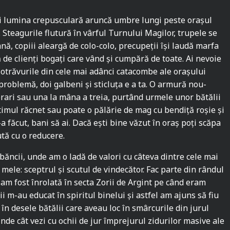
și lumina crepusculară aruncă umbre lungi peste orașul
Steagurile flutură în vârful Turnului Magilor, trupele se
ă, copiii aleargă de colo-colo, precupeții își laudă marfa
nă de clienți bogați care vând și cumpără de toate. Ai nevoie
a otrăvurile din cele mai adânci catacombe ale orașului
problemă, doi galbeni și sticluța e a ta. O armură nou-
ierari sau una la mâna a treia, purtând urmele unor bătălii
timul răcnet sau poate o pălărie de mag cu bendiță roșie și
-a făcut, bani să ai. Dacă ești bine văzut în oraș poți scăpa
ută cu o reducere.
băncii, unde am o ladă de valori cu câteva dintre cele mai
mele: sceptrul și scutul de vindecător. Fac parte din rândul
 am fost înrolată în secta Zorii de Argint pe când eram
ii m-au educat în spiritul binelui și astfel am ajuns să fiu
în desele bătălii care aveau loc în smârcurile din jurul
tinde cât vezi cu ochii de jur împrejurul zidurilor masive ale