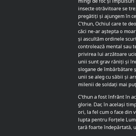
mingi de foc și impulsuri 
insecte otrăvitoare se tr
pregătiți și ajungem în c
C’thun, Ochiul care te de
căci ne-ar aștepta o moar
și ascultăm ordinele scurt
controlează mental sau te
privirea lui arzătoare ucid
unii sunt grav răniți și în
slogane de îmbărbătare și
unii se aleg cu săbii și 
milenii de soldați mai puț
C’thun a fost înfrânt în a
glorie. Dar, în același t
ori, la fel cum o face di
lupta pentru Forțele Lum
țară foarte îndepărtată, u