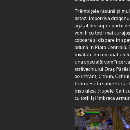
Trâmbițele răsună și mul
astăzi împotriva dragonul
agățat deasupra porții de
vom fi cu toții mai curajo
coboară și dispare în spat
adună în Piața Centrală. E
învățate din incunabulele 
una specială: vom încerc
străvechiului Oraș Părăs
de înfrânt, C’thun, Ochiul
brâu vestita sabie Furia T
instruiesc trupele. Caii su
cu toții își îmbracă armur