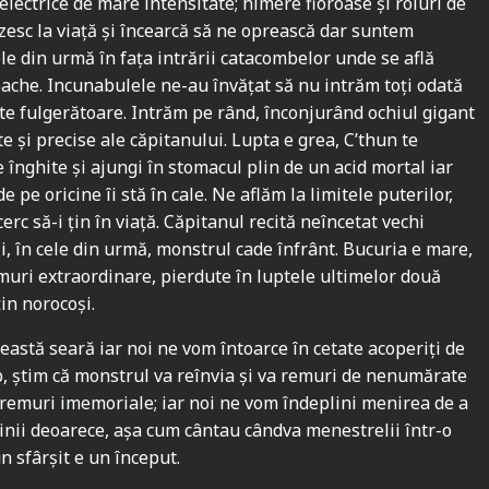
electrice de mare intensitate; himere fioroase și roiuri de
ezesc la viață și încearcă să ne oprească dar suntem
ele din urmă în fața intrării catacombelor unde se află
oache. Incunabulele ne-au învățat să nu intrăm toți odată
te fulgerătoare. Intrăm pe rând, înconjurând ochiul gigant
e și precise ale căpitanului. Lupta e grea, C’thun te
 înghite și ajungi în stomacul plin de un acid mortal iar
e pe oricine îi stă în cale. Ne aflăm la limitele puterilor,
cerc să-i țin în viață. Căpitanul recită neîncetat vechi
, în cele din urmă, monstrul cade înfrânt. Bucuria e mare,
armuri extraordinare, pierdute în luptele ultimelor două
in norocoși.
ceastă seară iar noi ne vom întoarce în cetate acoperiți de
imp, știm că monstrul va reînvia și va remuri de nenumărate
n vremuri imemoriale; iar noi ne vom îndeplini menirea de a
inii deoarece, așa cum cântau cândva menestrelii într-o
n sfârșit e un început.