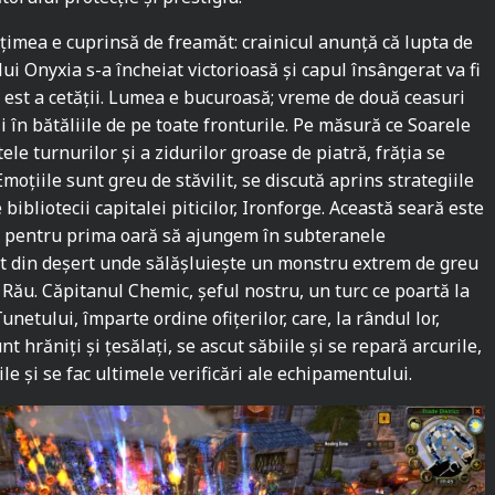
țimea e cuprinsă de freamăt: crainicul anunță că lupta de
ui Onyxia s-a încheiat victorioasă și capul însângerat va fi
 est a cetății. Lumea e bucuroasă; vreme de două ceasuri
și în bătăliile de pe toate fronturile. Pe măsură ce Soarele
ele turnurilor și a zidurilor groase de piatră, frăția se
moțiile sunt greu de stăvilit, se discută aprins strategiile
bibliotecii capitalei piticilor, Ironforge. Această seară este
a pentru prima oară să ajungem în subteranele
it din deșert unde sălășluiește un monstru extrem de greu
 Rău. Căpitanul Chemic, șeful nostru, un turc ce poartă la
unetului, împarte ordine ofițerilor, care, la rândul lor,
nt hrăniți și țesălați, se ascut săbiile și se repară arcurile,
ile și se fac ultimele verificări ale echipamentului.