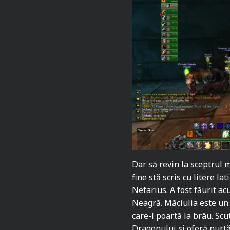
Dar să revin la sceptrul 
fine stă scris cu litere l
Nefarius. A fost făurit a
Neagră. Măciulia este un 
care-l poartă la brâu. Sc
Dragonului și oferă purtăt