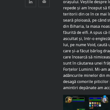
orașului. Veștile despre l
repede și am început să f
teritorii din ce în ce mai 
seară ploioasă, pe când 
din Biharia, la masa noas
făurită de elfi. A spus că
ascultat și, într-o engleză
lui, pe nume Void, caută 
care și-a făcut bârlog dra
care încearcă să nimiceas
sunt în căutarea unei frăț
Forțelor Luminii. Mi-am 
adâncurile minelor din mu
desagă comorile piticilor
amintiri depănate am acce