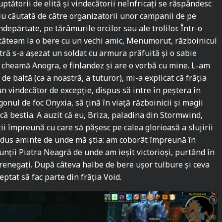
uptătorii de elită și vindecătorii neînfricați se răspândesc
iu căutată de către organizatorii unor campanii de pe
îndepărtate, pe tărâmurile orcilor sau ale trolilor. Într-o
stăteam la o bere cu un vechi amic, Menumorut, războinicul
tră s-a așezat un soldat cu armura prăfuită și o sabie
-l cheamă Anogra, e finlandez și are o vorbă cu mine. L-am
 de baltă (ca a noastră, a tuturor), mi-a explicat că frăția
un vindecător de excepție, dispus să intre în peștera în
gonul de foc Onyxia, să țină în viață războinicii și magii
că bestia. A auzit că eu, Briza, paladina din Stormwind,
ii împreună cu care să pășesc pe calea glorioasă a slujirii
adus aminte de unde mă știa: am coborât împreună în
nții Piatra Neagră de unde am ieșit victorioși, purtând în
 renegați. După câteva halbe de bere ușor tulbure și ceva
ptat să fac parte din frăția Void.