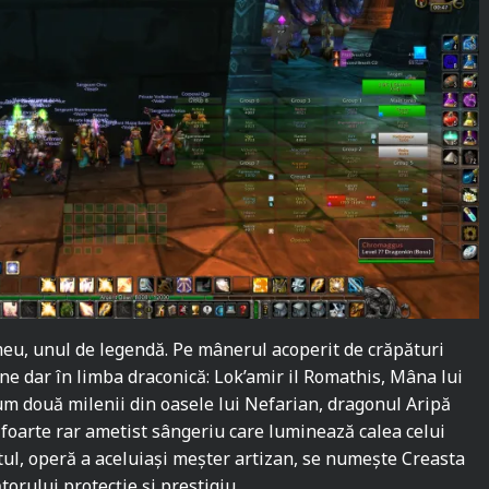
meu, unul de legendă. Pe mânerul acoperit de crăpături
atine dar în limba draconică: Lok’amir il Romathis, Mâna lui
cum două milenii din oasele lui Nefarian, dragonul Aripă
foarte rar ametist sângeriu care luminează calea celui
utul, operă a aceluiași meșter artizan, se numește Creasta
orului protecție și prestigiu.