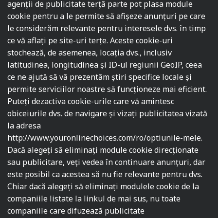
agenții de publicitate terță parte pot plasa module
cookie pentru a le permite să afișeze anunțuri pe care
le considerăm relevante pentru interesele dvs. în timp
ce vă aflați pe site-uri terțe. Aceste cookie-uri
stochează, de asemenea, locația dvs., inclusiv
latitudinea, longitudinea și ID-ul regiunii GeoIP, ceea
ce ne ajută să vă prezentăm știri specifice locale și
permite serviciilor noastre să funcționeze mai eficient.
Puteți dezactiva cookie-urile care vă amintesc
obiceiurile dvs. de navigare și vizați publicitatea vizată
la adresa
http://www.youronlinechoices.com/ro/optiunile-mele
.
Dacă alegeți să eliminați module cookie direcționate
sau publicitare, veți vedea în continuare anunțuri, dar
este posibil ca acestea să nu fie relevante pentru dvs.
Chiar dacă alegeți să eliminați modulele cookie de la
companiile listate la linkul de mai sus, nu toate
companiile care difuzează publicitate