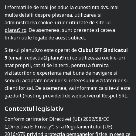
Informatiile de mai jos aduc la cunostinta dvs. mai
multe detalii despre plasarea, utilizarea si
administrarea cookie-urilor utilizate de site-ul
planu9.ro
. De asemenea, sunt prezente si cateva
linkuri utile legate de acest subiect.
Site-ul
planu9.ro
este operat de
Clubul SFF Sindicatul
9
(email: redactia@planu9.ro) ce utilizeaza cookie-uri
atat proprii, cat si de la terti, pentru a furniza
vizitatorilor o experienta mai buna de navigare si
servicii adaptate nevoilor si interesului vizitatorilor si
clientilor sai. De asemenea, va informam ca site-ul este
gazduit (hosting provider) de webserverul
Rospot SRL
.
Contextul legislativ
Conform cerintelor Directivei (UE) 2002/58/EC
(„Directiva E-Privacy”) si a Regulamentului (UE)
2016/679 privind protectia persoanelor fizice in ceea ce