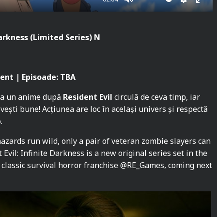
M
S
E
u
e
n
t
t
t
Darkness (Limited Series) N
e
t
e
i
r
n
f
ent | Episoade: TBA
g
u
 la un anime după
Resident Evil
circulă de ceva timp, iar
s
l
vești bune! Acțiunea are loc în același univers și respectă
l
.
s
c
azards run wild, only a pair of veteran zombie slayers can
 Evil: Infinite Darkness is a new original series set in the
r
classic survival horror franchise @RE_Games, coming next
e
e
n