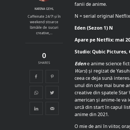
fanii de anime.
KARINA GEHL
N = serial original Netfli
Caffeinate 24/7! și în
weekend stoarce
Eden (Sezon 1) N
lămâile de sucuri
creative,…
Apare pe Netflix: mai 2
Studio: Qubic Pictures,
0
Eden
e anime science fict
SHARES
Wars
) și regizat de Yasuhi
ceea ce deja sună interesa
unul din cele mai bune a
creative din spatele Star
american și anime-le va ie
urcă din start în capul li
anime din 2021.
O mie de ani în viitor, or