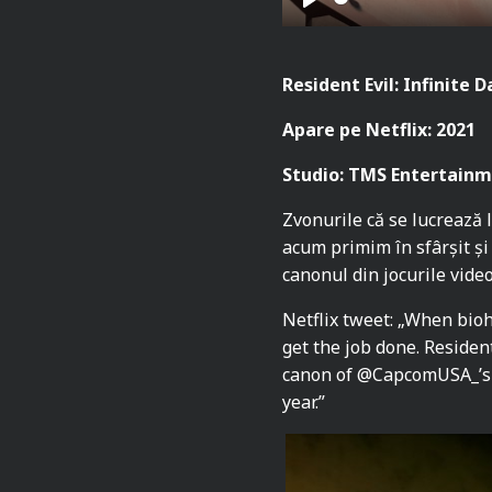
P
l
a
Resident Evil: Infinite 
y
Apare pe Netflix: 2021
Studio: TMS Entertainm
Zvonurile că se lucrează
acum primim în sfârșit și 
canonul din jocurile video
Netflix tweet: „When bioh
get the job done. Resident
canon of @CapcomUSA_’s 
year.”