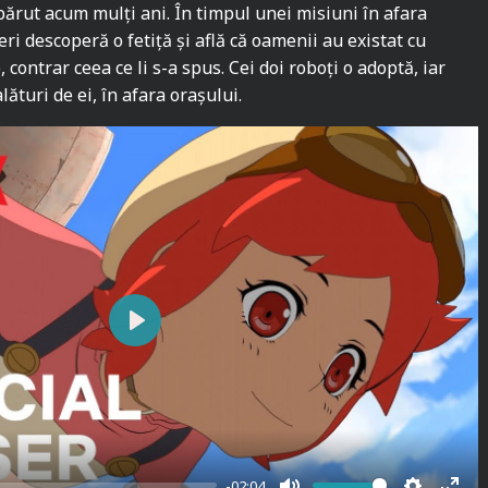
părut acum mulți ani. În timpul unei misiuni în afara
eri descoperă o fetiță și află că oamenii au existat cu
contrar ceea ce li s-a spus. Cei doi roboți o adoptă, iar
alături de ei, în afara orașului.
P
l
a
y
-02:04