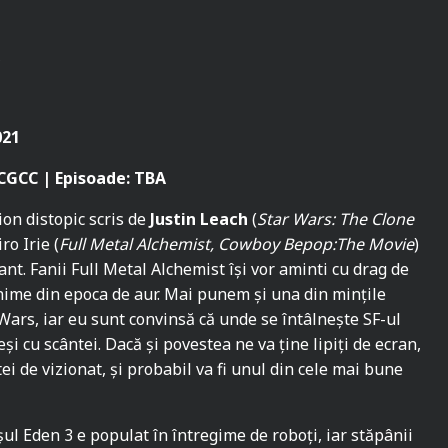
x
021
 CGCC | Episoade: TBA
ion distopic scris de
Justin Leach
(
Star Wars: The Clone
ro Irie (
Full Metal Alchemist, Cowboy Bepop:The Movie
)
nt. Fanii Full Metal Alchemist își vor aminti cu drag de
nime din epoca de aur. Mai punem și una din mințile
 Wars, iar eu sunt convinsă că unde se întâlnește SF-ul
și cu scântei. Dacă și povestea ne va ține lipiți de ecran,
stei de vizionat, și probabil va fi unul din cele mai bune
așul Eden 3 e populat în întregime de roboți, iar stăpânii