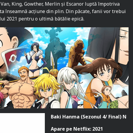
Van, King, Gowther, Merlin și Escanor luptă împotriva
ta înseamnă acțiune din plin. Din păcate, fanii vor trebui
lui 2021 pentru o ultimă bătălie epică.
Baki Hanma (Sezonul 4/ Final) N
Apa
re pe Netflix: 2021