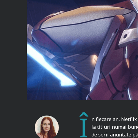
Î
n fiecare an, Netfli
la titluri numai bun
de serii anunțate pâ