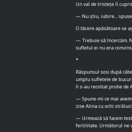
Un val de tristețe îl cupr
— Nu știu, iubire… spuse e
O tăcere apăsătoare se așt
— Trebuie să încercăm. Nu
sufletul ei nu era convins
*
Răspunsul sosi după câte
umplu sufletele de bucurie
li s-au recoltat probe de
— Spune-mi ce mai avem de
zise Alina cu ochi străluc
— Urmează să facem teste
fertilitate. Următorul ne 