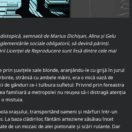
 distopică, semnată de Marius Dichișan, Alina și Gelu
glementările sociale obligatorii, să devină părinți.
rii Licenței de Reproducere sunt însă dintre cele mai
e prin șuvițele sale blonde, aranjându-le cu grijă în jurul
ierbinte, strânsă cu ambele mâini, era o mică oază de
ii de gânduri ce-i tulbura sufletul. Privind prin fereastra
ea familiară a metropolei nu reușea să-i distragă atenția
 o mistuia.
ola orașului, transportând oameni și mărfuri într-un
es. La baza clădirilor, fântâni arteziene sâsâiau încet
te de un mozaic de alei pietonale și scări rulante. Dar