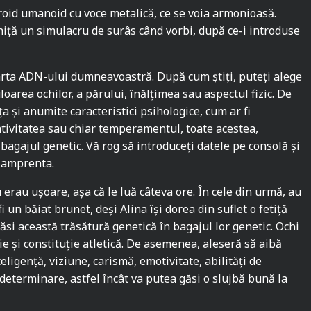
roid umanoid cu voce metalică, ce se voia armonioasă.
chiță un simulacru de surâs când vorbi, după ce-i introduse
arta ADN-ului dumneavoastră. După cum știți, puteți alege
loarea ochilor, a părului, înălțimea sau aspectul fizic. De
a și anumite caracteristici psihologice, cum ar fi
ativitatea sau chiar temperamentul, toate acestea,
 bagajul genetic. Vă rog să introduceți datele pe consolă și
ă amprenta.
 erau ușoare, așa că le luă câteva ore. În cele din urmă, au
i un băiat brunet, deși Alina își dorea din suflet o fetiță
ăsi această trăsătură genetică în bagajul lor genetic. Ochi
ie și constituție atletică. De asemenea, aleseră să aibă
nteligență, viziune, carismă, emotivitate, abilități de
determinare, astfel încât va putea găsi o slujbă bună la