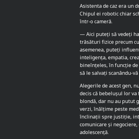
Asistenta de caz era un d
Chipul ei robotic chiar s
într-o cameră.
— Aici puteți să vedeți h
trăsături fizice precum cu
asemenea, puteți influenț
inteligența, empatia, cre
bineînțeles, în funcție de
să le salvați scanându-v
Alegerile de acest gen, nu
decis că bebelușul lor va f
blondă, dar nu au putut g
verzi, înălțime peste med
înclinații spre justiție, i
comunicare și negociere, 
adolescență.