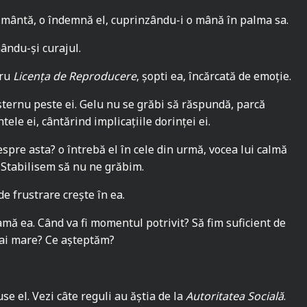
ământă, o îndemnă el, cuprinzându-i o mână în palma sa.
ându-și curajul.
tru
Licența de Reproducere
, șopti ea, încărcată de emoție.
ternu peste ei. Gelu nu se grăbi să răspundă, parcă
tele ei, cântărind implicațiile dorinței ei.
spre asta? o întrebă el în cele din urmă, vocea lui calmă
. Stabilisem să nu ne grăbim.
e frustrare crește în ea.
ă ea. Când va fi momentul potrivit? Să fim suficient de
mai mare? Ce așteptăm?
e el. Vezi câte reguli au ăștia de la
Autoritatea Socială
.