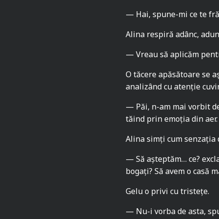
— Hai, spune-mi ce te fr
Alina respiră adânc, adun
— Vreau să aplicăm pen
O tăcere apăsătoare se aș
analizând cu atenție cuvin
— Păi, n-am mai vorbit de
tăind prin emoția din aer
Alina simți cum senzația d
— Să așteptăm… ce? exclam
bogați? Să avem o casă 
Gelu o privi cu tristețe.
— Nu-i vorba de asta, spus