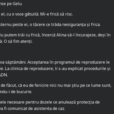
inse pe Gelu.
l, cu o voce gâtuită. Mi-e frică să risc.
ernu peste ei, o tăcere ce trăda nesiguranța și frica.
 putem trăi cu frică, încercă Alina să-l încurajeze, deși în
ă. O să fim atenți.
va săptămâni. Acceptarea în programul de reproducere le
. La clinica de reproducere, li s-au explicat procedurile și
 ADN.
 făcut, că eu de fericire nici nu mai știu pe ce lume sunt,
indu-i de bucurie.
le necesare pentru dozele ce anulează protecția de
va fi comunicat de asistenta de caz.