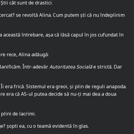
tii cât sunt de drastici.
ercat? se revoltă Alina. Cum putem ști că nu îndeplinim
 această întrebare, așa că lăsă capul în jos cufundat în
ere rece, Alina adăugă:
lanificăm. Într-adevăr
Autoritatea Socială
e strictă. Dar
Îi era frică. Sistemul era greoi, și plin de reguli anapoda.
are era că AS-ul putea decide să nu-ți mai dea a doua
plini de lacrimi.
e? șopti ea, cu o teamă evidentă în glas.