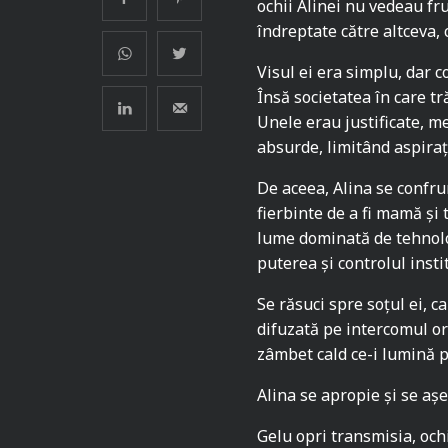
ochii Alinei nu vedeau fr
îndreptate către altceva, 
Visul ei era simplu, dar c
Însă societatea în care tră
Unele erau justificate, m
absurde, limitând aspiraț
De aceea, Alina se confru
fierbinte de a fi mamă și
lume dominată de tehnolo
puterea și controlul instit
Se răsuci spre soțul ei, 
difuzată pe intercomul or
zâmbet cald ce-i lumină p
Alina se apropie și se așe
Gelu opri transmisia, ochi