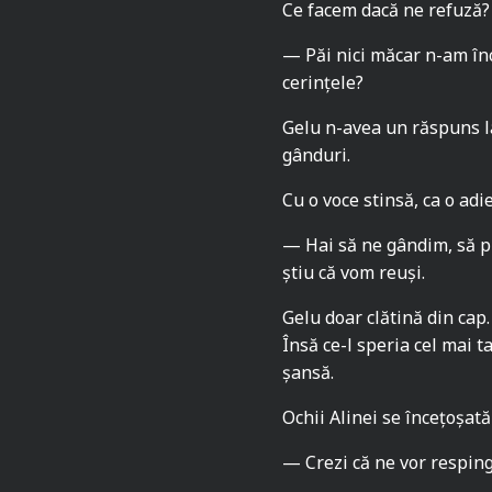
Ce facem dacă ne refuză? Ș
— Păi nici măcar n-am înc
cerințele?
Gelu n-avea un răspuns la
gânduri.
Cu o voce stinsă, ca o adi
— Hai să ne gândim, să p
știu că vom reuși.
Gelu doar clătină din cap. 
Însă ce-l speria cel mai t
șansă.
Ochii Alinei se încețoșată 
— Crezi că ne vor resping