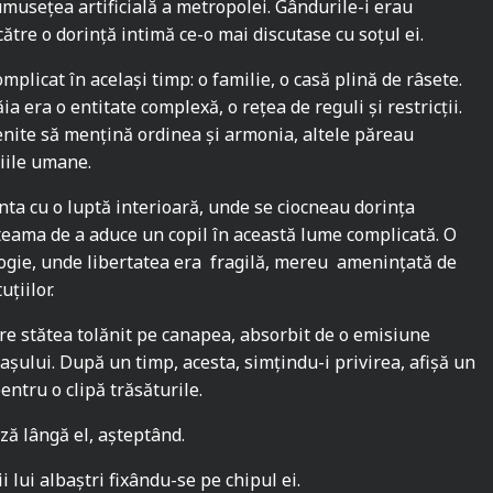
umusețea artificială a metropolei. Gândurile-i erau
către o dorință intimă ce-o mai discutase cu soțul ei.
omplicat în același timp: o familie, o casă plină de râsete.
ia era o entitate complexă, o rețea de reguli și restricții.
enite să mențină ordinea și armonia, altele păreau
iile umane.
nta cu o luptă interioară, unde se ciocneau dorința
 teama de a aduce un copil în această lume complicată. O
gie, unde libertatea era fragilă, mereu amenințată de
uțiilor.
care stătea tolănit pe canapea, absorbit de o emisiune
așului. După un timp, acesta, simțindu-i privirea, afișă un
entru o clipă trăsăturile.
ză lângă el, așteptând.
i lui albaștri fixându-se pe chipul ei.