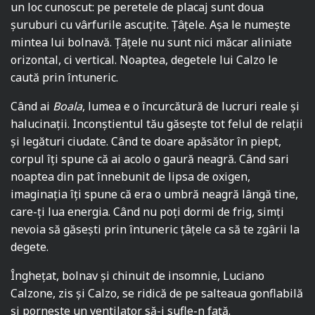
un loc cunoscut: pe peretele de placaj sunt doua
șuruburi cu vârfurile ascuțite. Țâțele. Așa le numește
mintea lui bolnavă. Țâțele nu sunt nici măcar aliniate
orizontal, ci vertical. Noaptea, degetele lui Calzo le
caută prin întuneric.
Când ai
Boala
, lumea e o încurcătură de lucruri reale și
halucinații. Inconștientul tău găsește tot felul de relații
și legături ciudate. Când te doare apăsător în piept,
corpul îți spune că ai acolo o gaură neagră. Când sari
noaptea din pat înnebunit de lipsa de oxigen,
imaginația îți spune că era o umbră neagră lângă tine,
care-ți lua energia. Când nu poți dormi de frig, simți
nevoia să găsești prin întuneric țâțele ca să te zgârii la
degete.
Înghețat, bolnav și chinuit de insomnie, Luciano
Calzone, zis și Calzo, se ridică de pe salteaua gonflabilă
și pornește un ventilator să-i sufle-n față.