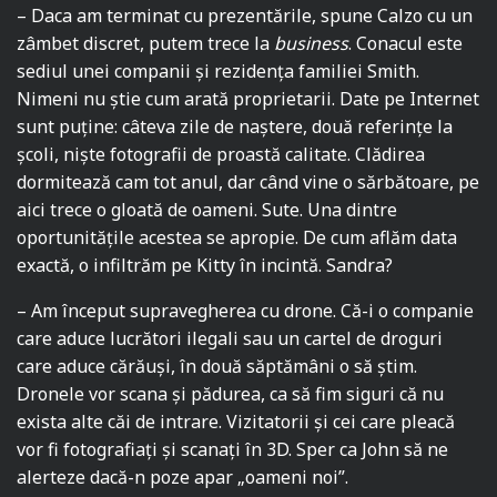
– Daca am terminat cu prezentările, spune Calzo cu un
zâmbet discret, putem trece la
business
. Conacul este
sediul unei companii și rezidența familiei Smith.
Nimeni nu știe cum arată proprietarii. Date pe Internet
sunt puține: câteva zile de naștere, două referințe la
școli, niște fotografii de proastă calitate. Clădirea
dormitează cam tot anul, dar când vine o sărbătoare, pe
aici trece o gloată de oameni. Sute. Una dintre
oportunitățile acestea se apropie. De cum aflăm data
exactă, o infiltrăm pe Kitty în incintă. Sandra?
– Am început supravegherea cu drone. Că-i o companie
care aduce lucrători ilegali sau un cartel de droguri
care aduce cărăuși, în două săptămâni o să știm.
Dronele vor scana și pădurea, ca să fim siguri că nu
exista alte căi de intrare. Vizitatorii și cei care pleacă
vor fi fotografiați și scanați în 3D. Sper ca John să ne
alerteze dacă-n poze apar „oameni noi”.