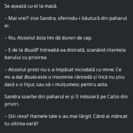
Se așează cu el la masă.
– Mai vrei? zice Sandra, oferindu-i băutură din paharul
ei.
– Nu. Alcoolul ăsta îmi dă dureri de cap.
– E de la
Boală
? întreabă ea distrată, scanând clientela
barului cu privirea.
– Alcoolul prost nu s-a împăcat niciodată cu mine. Ce
mi-a dat
Boala
este o insomnie râncedă și încă nu știu
dacă s-o înjur, sau să-i mulțumesc pentru asta.
Sandra soarbe din paharul ei și îl măsoară pe Calzo din
priviri.
– Știi ceva? Hainele tale s-au mai lărgit. Când ai mâncat
tu ultima oară?