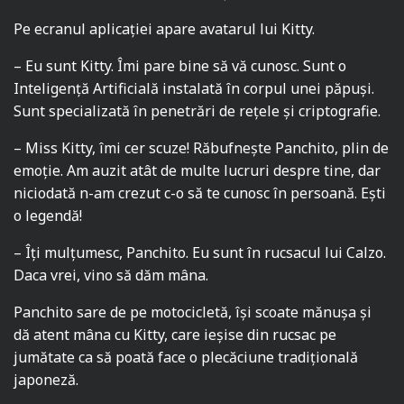
Pe ecranul aplicației apare avatarul lui Kitty.
– Eu sunt Kitty. Îmi pare bine să vă cunosc. Sunt o
Inteligență Artificială instalată în corpul unei păpuși.
Sunt specializată în penetrări de rețele și criptografie.
– Miss Kitty, îmi cer scuze! Răbufnește Panchito, plin de
emoție. Am auzit atât de multe lucruri despre tine, dar
niciodată n-am crezut c-o să te cunosc în persoană. Ești
o legendă!
– Îți mulțumesc, Panchito. Eu sunt în rucsacul lui Calzo.
Daca vrei, vino să dăm mâna.
Panchito sare de pe motocicletă, își scoate mănușa și
dă atent mâna cu Kitty, care ieșise din rucsac pe
jumătate ca să poată face o plecăciune tradițională
japoneză.