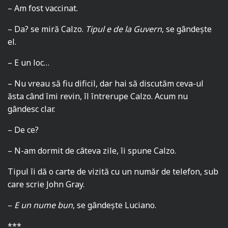
– Am fost vaccinat.
– Da? se miră Calzo.
Tipul e de la Guvern
, se gândește
el.
– E un loc…
– Nu vreau să fiu dificil, dar hai să discutăm ceva-ul
ăsta când îmi revin, îl întrerupe Calzo. Acum nu
gândesc clar.
– De ce?
– N-am dormit de câteva zile, îi spune Calzo.
Tipul îi dă o carte de vizită cu un număr de telefon, sub
care scrie John Gray.
–
E un nume bun
, se gândește Luciano.
***