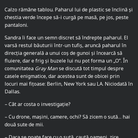
Calzo rămâne tablou. Paharul lui de plastic se înclină și
chestia verde începe să-i curgă pe masă, pe jos, peste
pantaloni.
Sandra îi face un semn discret să îndrepte paharul. El
varsă restul băuturii într-un tufiș, aruncă paharul în
direcția generală a unui coș de gunoi și încearcă să
fluiere, dar e frig și buzele lui nu pot forma un „O”. În
comunitatea
Gray Man
se discută tot timpul despre
casele enigmatice, dar acestea sunt de obicei prin
locuri mai fițoase: Berlin, New York sau LA. Niciodată în
Dallas.
– Cât ar costa o investigație?
– Cu drone, mașini, camere, ochi? Să zicem o sută… hai
două sute de mii.
– Daca se poate face cu o sută, caută oameni, zice