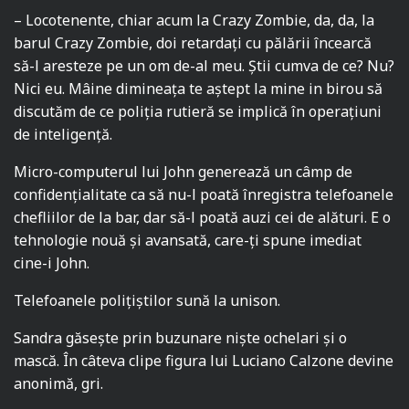
– Locotenente, chiar acum la Crazy Zombie, da, da, la
barul Crazy Zombie, doi retardați cu pălării încearcă
să-l aresteze pe un om de-al meu. Știi cumva de ce? Nu?
Nici eu. Mâine dimineața te aștept la mine in birou să
discutăm de ce poliția rutieră se implică în operațiuni
de inteligență.
Micro-computerul lui John generează un câmp de
confidențialitate ca să nu-l poată înregistra telefoanele
chefliilor de la bar, dar să-l poată auzi cei de alături. E o
tehnologie nouă și avansată, care-ți spune imediat
cine-i John.
Telefoanele polițiștilor sună la unison.
Sandra găsește prin buzunare niște ochelari și o
mască. În câteva clipe figura lui Luciano Calzone devine
anonimă, gri.