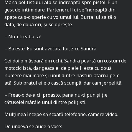
Mana polițistului alb se îndreaptă spre pistol. E un
gest de intimidare. Partenerul lui se îndreaptă din
spate ca s-o sperie cu volumul lui. Burta lui saltă o
dată, de două ori, și se oprește.
– Nu-i treaba ta!
– Ba este. Eu sunt avocata lui, zice Sandra.
Cei doi o măsoară din ochi. Sandra poartă un costum de
motociclistă, dar geaca ei de piele îi este cu două
numere mai mare și unul dintre nasturi atârnă pe-o
ață. Sub brațul ei e o cască scumpă, dar cam jerpelită.
– Freac-o de-aici, proasto, pana nu-ți pun și ție
cătușele! mârâie unul dintre polițiști.
Mulțimea începe să scoată telefoane, camere video.
De undeva se aude o voce: