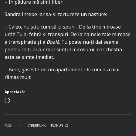
– În pădure mă simt liber.
Sandra începe iar să-și tortureze un nasture:
– Calzo, nu știu cum să-ți spun… De la tine miroase
urât! Tu ai febră și transpiri. De la hainele tale miroase
a transpirație și a
Boală
. Tu poate nu-ți dai seama,
pentru ca ți-ai pierdut simțul mirosului, dar chestia
asta se simte imediat.
– Bine, găsește-mi un apartament. Oricum n-a mai
rămas mult.
Apreciază:
TAGS
CYBERPUNK
PLANU’9 #2