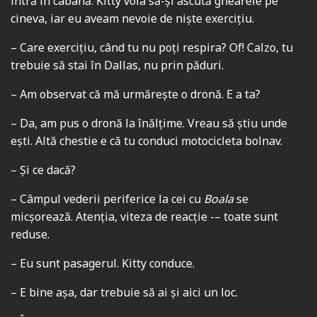
intră în cabană. Kitty voia să-și ascută ghearele pe
cineva, iar eu aveam nevoie de niște exercițiu.
– Care exercițiu, când tu nu poți respira? Of! Calzo, tu
trebuie să stai în Dallas, nu prin păduri.
– Am observat că mă urmărește o dronă. E a ta?
– Da, am pus o dronă la înălțime. Vreau să știu unde
ești. Altă chestie e că tu conduci motocicleta bolnav.
– Și ce dacă?
– Câmpul vederii periferice la cei cu
Boala
se
micșorează. Atenția, viteza de reacție -– toate sunt
reduse.
– Eu sunt pasagerul. Kitty conduce.
– E bine așa, dar trebuie să ai și aici un loc.