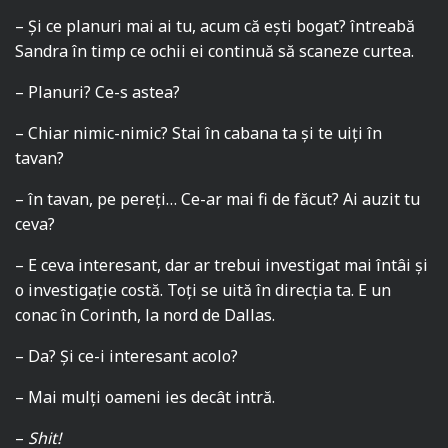
– Și ce planuri mai ai tu, acum că ești bogat? întreabă
Sandra în timp ce ochii ei continuă să scaneze curtea.
– Planuri? Ce-s astea?
– Chiar nimic-nimic? Stai în cabana ta și te uiți în
tavan?
– în tavan, pe pereți… Ce-ar mai fi de făcut? Ai auzit tu
ceva?
– E ceva interesant, dar ar trebui investigat mai întâi și
o investigație costă. Toți se uită în direcția ta. E un
conac în Corinth, la nord de Dallas.
– Da? Și ce-i interesant acolo?
– Mai mulți oameni ies decât intră.
–
Shit
!