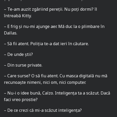
– Te-am auzit zgâriind pereții. Nu poți dormi? îl
întreabă Kitty.
– E frig și nu-mi ajunge aer. Mă duc la o plimbare în
Dallas.
– Să fii atent. Poliția te-a dat ieri în căutare.
– De unde știi?
– Din surse private.
– Care surse? O să fiu atent. Cu masca digitală nu mă
recunoaște nimeni, nici om, nici computer.
– Nu-i o idee bună, Calzo. Inteligența ta a scăzut. Dacă
faci vreo prostie?
– De ce crezi că mi-a scăzut inteligența?