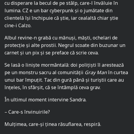
cu disperare la becul de pe stâlp, care-l învăluie în
lumina. CZ e un bar cyberpunk și o jumătate din
clientelă își închipuie că știe, iar cealaltă chiar știe
cine-i Calzo.
Albul revine-n grabă cu mănuși, măști, ochelari de
protecție și alte prostii. Negrul scoate din buzunar un
carnet și un pix și se preface că scrie ceva.
Se lasă o liniște mormântală: doi polițiști îl arestează
pe un monstru sacru al comunității
Gray Man
în curtea
unui bar împuțit. Tac din gură până și turiștii care au
înțeles, în sfârșit, că se întâmplă ceva grav.
În ultimul moment intervine Sandra.
– Care-s învinuirile?
Mulțimea, care-și ținea răsuflarea, respiră.