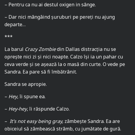
– Pentru ca nu ai destul oxigen in sânge.
– Dar nici mângâind șuruburi pe pereți nu ajung
departe…
***
La barul
Crazy Zombie
din Dallas distracția nu se
oprește nici zi și nici noapte. Calzo își ia un pahar cu
ceva verde și se așează la o masă din curte. O vede pe
Sandra. Ea pare să fi îmbătrânit.
Sandra se apropie.
–
Hey
, îi spune ea.
–
Hey-hey
, îi răspunde Calzo.
–
It’s not easy being gray,
zâmbește Sandra. Ea are
obiceiul să zâmbească strâmb, cu jumătate de gură.