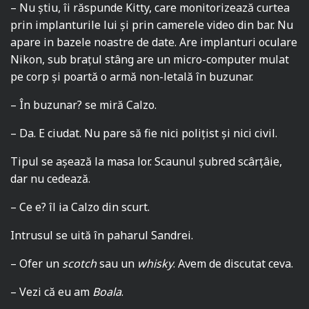
– Nu știu, îi răspunde Kitty, care monitorizează curtea
prin implanturile lui și prin camerele video din bar. Nu
apare in bazele noastre de date. Are implanturi oculare
Nikon, sub brațul stâng are un micro-computer mulat
pe corp și poartă o armă non-letală în buzunar.
– În buzunar? se miră Calzo.
– Da. E ciudat. Nu pare să fie nici polițist și nici civil.
Tipul se așează la masa lor. Scaunul șubred scârțâie,
dar nu cedează.
– Ce e? îl ia Calzo din scurt.
Intrusul se uită în paharul Sandrei.
– Ofer un
scotch
sau un
whisky
. Avem de discutat ceva.
– Vezi că eu am
Boala
.