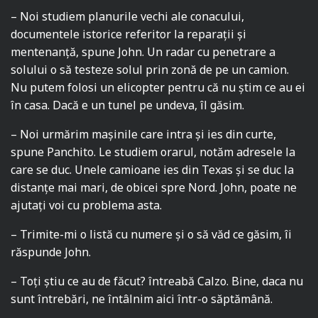
– Noi studiem planurile vechi ale conacului,
documentele istorice referitor la reparații și
mentenanță, spune John. Un radar cu penetrare a
solului o să testeze solul prin zonă de pe un camion.
Nu putem folosi un elicopter pentru că nu știm ce au ei
în casa. Dacă e un tunel pe undeva, îl găsim.
– Noi urmărim mașinile care intra și ies din curte,
spune Panchito. Le studiem orarul, notăm adresele la
care se duc. Unele camioane ies din Texas și se duc la
distanțe mai mari, de obicei spre Nord. John, poate ne
ajutați voi cu problema asta.
– Trimite-mi o listă cu numere și o să văd ce găsim, îi
răspunde John.
– Toți știu ce au de făcut? întreabă Calzo. Bine, daca nu
sunt întrebări, ne întâlnim aici într-o săptămână.