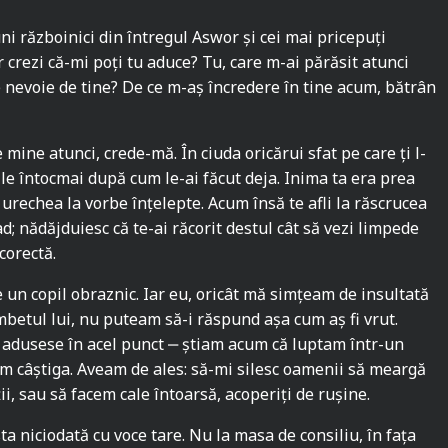
i războinici din întregul Aswor și cei mai pricepuți
or crezi că-mi poți tu aduce? Tu, care m-ai părăsit atunci
nevoie de tine? De ce m-aș încredere în tine acum, bătrân
mine atunci, crede-mă. În ciuda oricărui sfat pe care ți l-
urile întocmai după cum le-ai făcut deja. Inima ta era prea
i urechea la vorbe înțelepte. Acum însă te afli la răscrucea
ad; nădăjduiesc că te-ai răcorit destul cât să vezi limpede
 corectă.
un copil obraznic. Iar eu, oricât mă simțeam de insultată
âmbetul lui, nu puteam să-i răspund așa cum aș fi vrut.
adusese în acel punct ‒ știam acum că luptam într-un
m câștiga. Aveam de ales: să-mi silesc oamenii să meargă
ii, sau să facem cale întoarsă, acoperiți de rușine.
ta niciodată cu voce tare. Nu la masa de consiliu, în fața