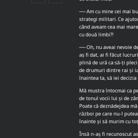
‒‒ Am cu mine cei mai bun
strategi militari. Ce ajut
când aveam cea mai mare 
cu două limbi?!
‒‒ Oh, nu aveai nevoie de 
aș fi dat, ai fi făcut lucr
plină de ură ca să-ți plec
de drumuri dintre rai și i
înaintea ta, să iei decizia
Mă mustra întocmai ca pe 
de tonul vocii lui și de z
Poate că deznădejdea mă 
război pe care nu-l putea
înainte și să murim cu toț
Însă n-aș fi recunoscut as