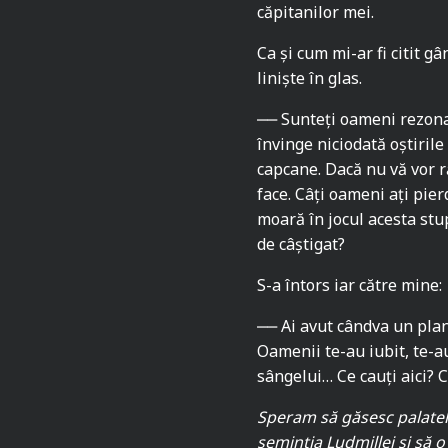
căpitanilor mei.
Ca și cum mi-ar fi citit g
liniște în glas.
‒‒ Sunteți oameni rezonabi
învinge niciodată oștirile 
capcane. Dacă nu vă vor r
face. Câți oameni ați pier
moară în jocul acesta stu
de câștigat?
S-a întors iar către mine:
‒‒ Ai avut cândva un plan
Oamenii te-au iubit, te-au
sângelui… Ce cauți aici? 
Speram să găsesc palatel
seminția Ludmillei și să o