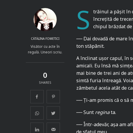
S
trăinul a pășit în
încrețită de trece
chipul brăzdat de 
‒‒ Dai dovadă de mare înd
CĂTĂLINA FOMETICI
ton stăpânit.
Visător cu acte în
regulă. Uneori scriu.
A înclinat ușor capul, în 
amicali. Eu însă mă simțe
mai bine de trei ani de at
0
simtă furia întreagă. Voi
SHARES
zâmbetul acela atât de ca
‒‒ Ți-am promis că o să m
‒‒ Sunt
regina
ta.
‒‒ Într-adevăr, așa am afl
de sfatul meu.