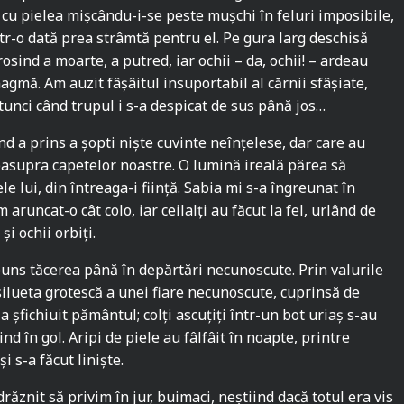
cu pielea mișcându-i-se peste mușchi în feluri imposibile,
ntr-o dată prea strâmtă pentru el. Pe gura larg deschisă
sind a moarte, a putred, iar ochii – da, ochii! – ardeau
agmă. Am auzit fâșâitul insuportabil al cărnii sfâșiate,
tunci când trupul i s-a despicat de sus până jos…
nd a prins a șopti niște cuvinte neînțelese, dar care au
easupra capetelor noastre. O lumină ireală părea să
le lui, din întreaga-i ființă. Sabia mi s-a îngreunat în
 aruncat-o cât colo, iar ceilalți au făcut la fel, urlând de
i ochii orbiți.
puns tăcerea până în depărtări necunoscute. Prin valurile
silueta grotescă a unei fiare necunoscute, cuprinsă de
 a șfichiuit pământul; colți ascuțiți într-un bot uriaș s-au
nd în gol. Aripi de piele au fâlfâit în noapte, printre
şi s-a făcut linişte.
răznit să privim în jur, buimaci, neștiind dacă totul era vis