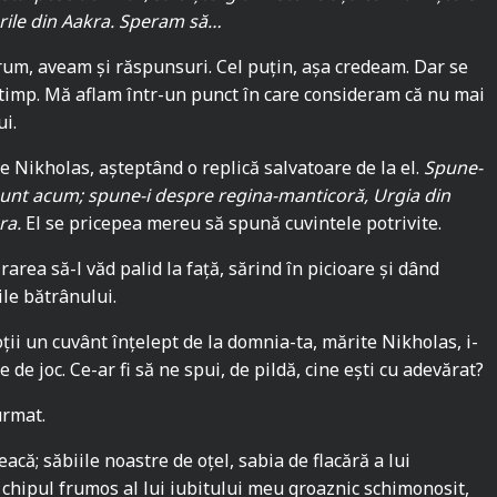
urile din Aakra. Speram să…
rum, aveam și răspunsuri. Cel puțin, așa credeam. Dar se
timp. Mă aflam într-un punct în care consideram că nu mai
i.
re Nikholas, așteptând o replică salvatoare de la el.
Spune-
 sunt acum; spune-i despre regina-manticoră, Urgia din
ra.
El se pricepea mereu să spună cuvintele potrivite.
area să-l văd palid la față, sărind în picioare și dând
ile bătrânului.
ții un cuvânt înțelept de la domnia-ta, mărite Nikholas, i-
de joc. Ce-ar fi să ne spui, de pildă, cine eşti cu adevărat?
urmat.
eacă; săbiile noastre de oțel, sabia de flacără a lui
chipul frumos al lui iubitului meu groaznic schimonosit,