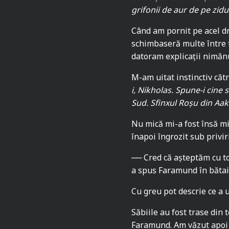
grifonii de aur de pe zid
Când am pornit pe acel d
schimbaseră multe între 
datoram explicații nimănu
M-am uitat instinctiv căt
i, Nikholas. Spune-i cine
Sud. Sfinxul Roșu din Aak
Nu mică mi-a fost însă mir
înapoi îngrozit sub privir
‒‒ Cred că așteptăm cu to
a spus Faramund în bătaie 
Cu greu pot descrie ce a 
Săbiile au fost trase din t
Faramund. Am văzut apoi 