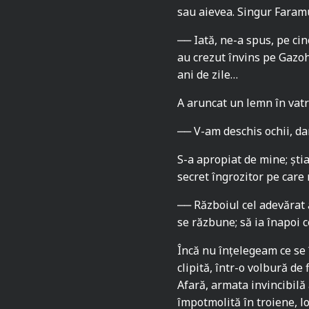
sau aievea. Singur Faramu
‒‒ Iată, ne-a spus, pe cin
au crezut învins pe Gazoh 
ani de zile…
A aruncat un lemn în vatră
‒‒ V-am deschis ochii, da
S-a apropiat de mine; ști
secret îngrozitor pe care
‒‒ Războiul cel adevărat 
se răzbune; să ia înapoi 
Încă nu înțelegeam ce se 
clipită, într-o volbură de
Afară, armata invincibilă
împotmolită în troiene, l