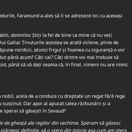
ândurile, Faramund a ales să li se adreseze lor, cu aceeași
li, domnilor. Știți la fel de bine ca mine că nu veți
lui Gallar. Ținuturile acestea se arată viclene, pline de
ăpune nordicii, atunci frigul și foamea cu siguranță o vor
dut până acum? Câți cai? Câți dintre voi mai trebuie să
pid, până să vă dați seama că, în final, nimeni nu are nimic
 nobil, acela de a conduce cu dreptate un regat fără rege.
 susținut. Dar apoi ai apucat calea răzbunării și a
Ce sperai să găsești în Sevaud?
e de gheață ale regilor din vechime. Speram să găsesc
 stârpesc definitiv, să o șterg din istorie așa cum am șters