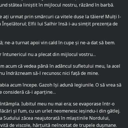
nd stătea liniștit în mijlocul nostru, râzând în barbă.
e ați urmat prin smârcuri ca vitele duse la tăiere! Mulți l-
Înșelătorul; Elfii lui Salhir însă i-au simțit prezența de
; ne-a turnat apoi vin cald în cupe și ne-a dat să bem.
r întunericul nu a plecat din mijlocul vostru…
am acum că vedea până în adâncul sufletului meu, la acel
 nu îndrăzneam să-l recunosc nici față de mine.
abia acum începe. Gazoh își adună legiunile. O să vrea să
ce consideră că-i aparține…
întâmpla. Iubitul meu nu mai era; se evaporase într-o
 flăcări și fum, cu un urlet neomenesc ieșindu-i din gâtlej.
 a Sudului zăcea neajutorată în mlaștinile Nordului,
ovită de viscole, hărțuită neîncetat de trupele dușmane.