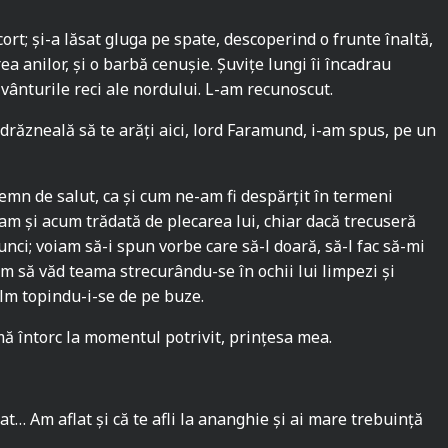
 cort; și-a lăsat gluga pe spate, descoperind o frunte înaltă,
rea anilor, și o barbă cenușie. Șuvițe lungi îi încadrau
vânturile reci ale nordului. L-am recunoscut.
răzneală să te arăți aici, lord Faramund, i-am spus, pe un
semn de salut, ca și cum ne-am fi despărțit în termeni
am și acum trădată de plecarea lui, chiar dacă trecuseră
unci; voiam să-i spun vorbe care să-l doară, să-l fac să-mi
am să văd teama strecurându-se în ochii lui limpezi și
lm topindu-i-se de pe buze.
ă întorc la momentul potrivit, prințesa mea.
at… Am aflat și că te afli la ananghie și ai mare trebuință