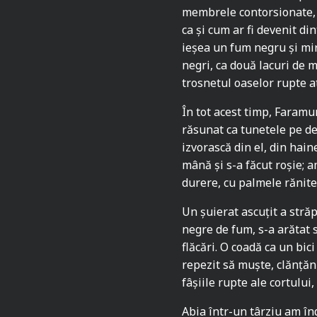
membrele contorsionate, 
ca și cum ar fi devenit di
ieșea un fum negru și miro
negri, ca două lacuri de m
trosnetul oaselor rupte a
În tot acest timp, Faramu
răsunat ca tunetele pe d
izvorască din el, din haine
mână și s-a făcut roșie; am
durere, cu palmele rănite ș
Un șuierat ascuțit a stră
negre de fum, s-a arătat 
flăcări. O coadă ca un bici
repezit să muște, clănțăni
fâşiile rupte ale cortului, 
Abia într-un târziu am înd