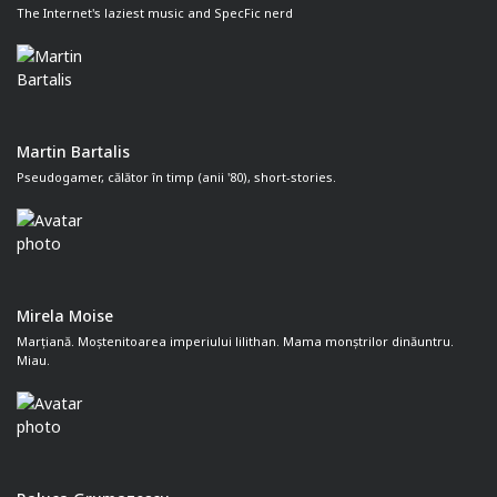
The Internet's laziest music and SpecFic nerd
Martin Bartalis
Pseudogamer, călător în timp (anii '80), short-stories.
Mirela Moise
Marțiană. Moștenitoarea imperiului lilithan. Mama monștrilor dinăuntru.
Miau.