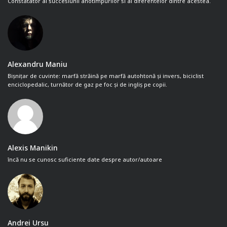
Constatator al succesiunii anotimpurilor si al diferentelor dintre acestea.
Alexandru Maniu
Bișnițar de cuvinte: marfă străină pe marfă autohtonă și invers, biciclist
enciclopedalic, turnător de gaz pe foc și de ingliș pe copii.
Alexis Manikin
încă nu se cunosc suficiente date despre autor/autoare
Andrei Ursu