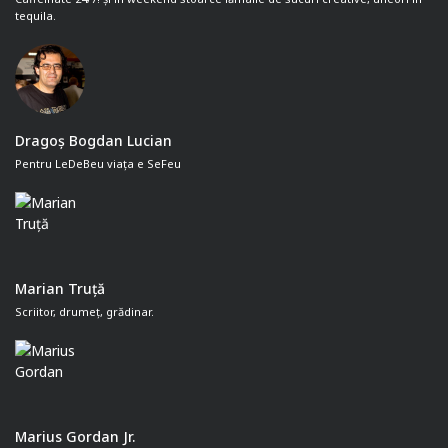
tequila.
Dragoș Bogdan Lucian
Pentru LeDeBeu viața e SeFeu
Marian Truță
Scriitor, drumeț, grădinar.
Marius Gordan Jr.