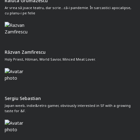
Raluca Grumazescu
Ar vrea să joace teatru, dar scrie...că-i pandemie. În sarcastici apocalipse,
cu planu-i pe felie
Răzvan Zamfirescu
Holy Priest, Hitman, World Savior, Minced Meat Lover.
Sergiu Sebastian
Japan weeb, indie&retro gamer, obviously interested in SF with a growing
taste for &F.