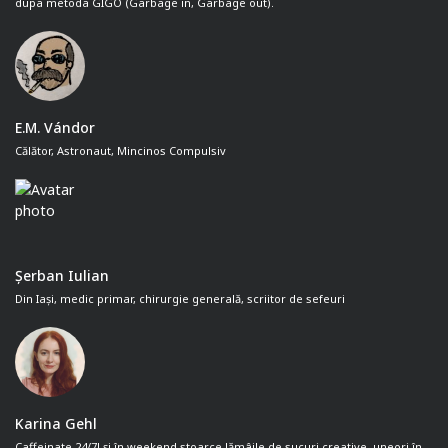
dupa metoda GIGO (Garbage in, Garbage out).
E.M. Vándor
Călător, Astronaut, Mincinos Compulsiv
Șerban Iulian
Din Iași, medic primar, chirurgie generală, scriitor de sefeuri
Karina Gehl
Caffeinate 24/7! și în weekend stoarce lămâile de sucuri creative, uneori în