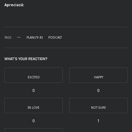
Apreciază:
TAGS
PLANU’9 #2
PODCAST
WHAT'S YOUR REACTION?
EXCITED
HAPPY
0
0
IN LOVE
NOT SURE
0
1