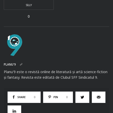
SILLY
0
PLANU'9
Planu'9 este o revistă online de literatură și artă science-fiction
și fantasy. Revista este editată de Clubul SFF Sindicatul 9.
SHARE
0
PIN
0