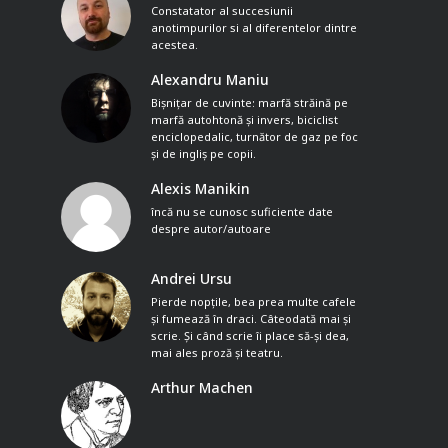
Constatator al succesiunii
anotimpurilor si al diferentelor dintre
acestea.
Alexandru Maniu
Bișnițar de cuvinte: marfă străină pe
marfă autohtonă și invers, biciclist
enciclopedalic, turnător de gaz pe foc
și de ingliș pe copii.
Alexis Manikin
încă nu se cunosc suficiente date
despre autor/autoare
Andrei Ursu
Pierde nopțile, bea prea multe cafele
și fumează în draci. Câteodată mai și
scrie. Și când scrie îi place să-și dea,
mai ales proză și teatru.
Arthur Machen