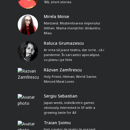
'80), short-stories.
Mirela Moise
Marțiană. Moștenitoarea imperiului
lilithan. Mama monștrilor dinăuntru.
Miau.
Raluca Grumazescu
Ar vrea să joace teatru, dar scrie...că-i
pandemie. În sarcastici apocalipse,
cu planu-i pe felie
Răzvan Zamfirescu
Holy Priest, Hitman, World Savior,
Minced Meat Lover.
Sergiu Sebastian
Japan weeb, indie&retro gamer,
obviously interested in SF with a
growing taste for &F.
Traian Șoimu
fost creator de teatru în prezent