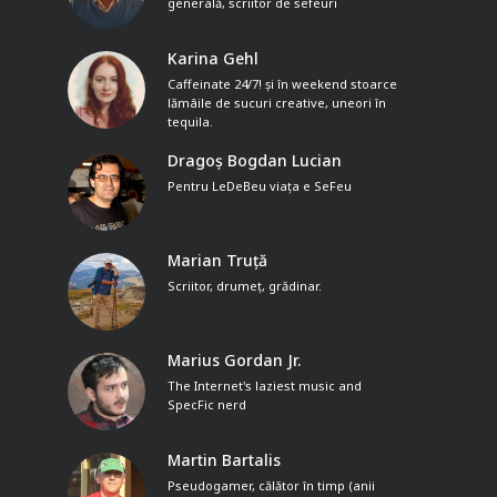
generală, scriitor de sefeuri
Karina Gehl
Caffeinate 24/7! și în weekend stoarce
lămâile de sucuri creative, uneori în
tequila.
Dragoș Bogdan Lucian
Pentru LeDeBeu viața e SeFeu
Marian Truță
Scriitor, drumeț, grădinar.
Marius Gordan Jr.
The Internet's laziest music and
SpecFic nerd
Martin Bartalis
Pseudogamer, călător în timp (anii