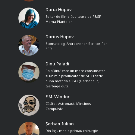
Daria Hupov
Editor de filme. Iubitoare de F&SF.
Mama Plantelor
Darius Hupov
Stomatolog. Antreprenor. Scriitor. Fan
SFF!
Dinu Paladi
PalaDinu' este un mare consumator
si un mic producator de SF. El scrie
dupa metoda GIGO (Garbage in,
Garbage out).
E.M. Vándor
Călător, Astronaut, Mincinos
Compulsiv
Șerban Iulian
Din Iași, medic primar, chirurgie