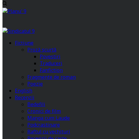
Ficțiune
Proză scurtă
Povestiri
Traduceri
Fanfiction
Fragmente de roman
Poezie
English
Recenzii
Bedefili
Cronici de film
Manga cum Laude
Podcrastinare
Raftul cu vechituri
Recenzii de carte