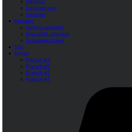
Editorial
Între extreme
Inktober
Podcasts
Fantasy podcasts
Una caldă, alta rece
În Spatele Uzinei
Știri
Arhiva
Planu’9 #4
Planu’9 #3
Planu’9 #2
Planu’9 #1