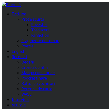
Ficțiune
Proză scurtă
Povestiri
Traduceri
Fanfiction
Fragmente de roman
Poezie
English
Recenzii
Bedefili
Cronici de film
Manga cum Laude
Podcrastinare
Raftul cu vechituri
Recenzii de carte
WASD
Interviuri
Articole