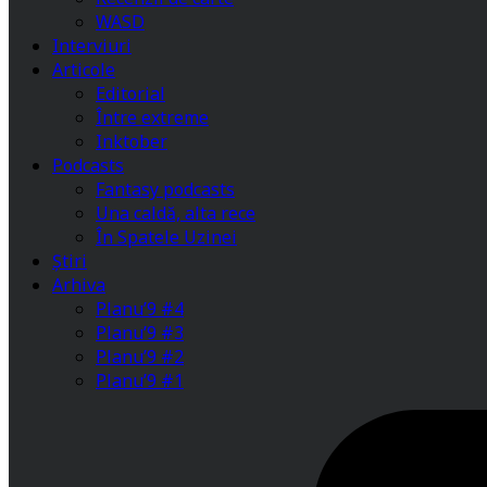
WASD
Interviuri
Articole
Editorial
Între extreme
Inktober
Podcasts
Fantasy podcasts
Una caldă, alta rece
În Spatele Uzinei
Știri
Arhiva
Planu’9 #4
Planu’9 #3
Planu’9 #2
Planu’9 #1