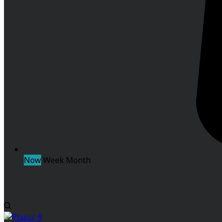
Now
Week
Month