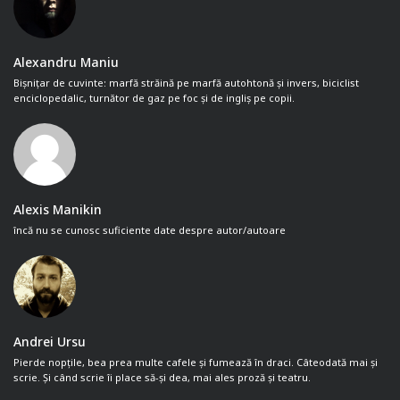
Alexandru Maniu
Bișnițar de cuvinte: marfă străină pe marfă autohtonă și invers, biciclist
enciclopedalic, turnător de gaz pe foc și de ingliș pe copii.
Alexis Manikin
încă nu se cunosc suficiente date despre autor/autoare
Andrei Ursu
Pierde nopțile, bea prea multe cafele și fumează în draci. Câteodată mai și
scrie. Și când scrie îi place să-și dea, mai ales proză și teatru.