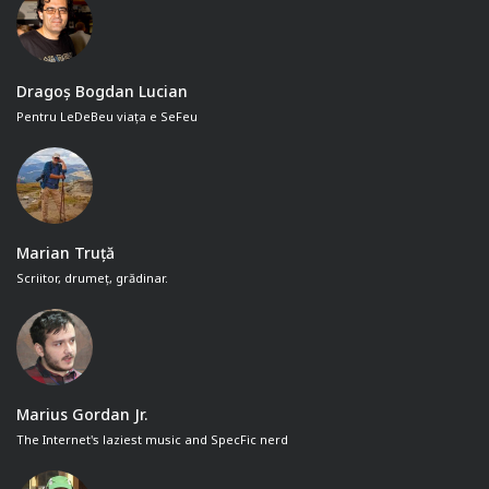
Dragoș Bogdan Lucian
Pentru LeDeBeu viața e SeFeu
Marian Truță
Scriitor, drumeț, grădinar.
Marius Gordan Jr.
The Internet's laziest music and SpecFic nerd