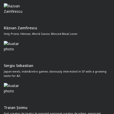
Răzvan Zamfirescu
Holy Priest, Hitman, World Savior, Minced Meat Lover.
Sergiu Sebastian
Japan weeb, indie&retro gamer, obviously interested in SF with a growing
taste for &F.
Traian Șoimu
fost creator de teatru în prezent pasionat creator de pâine. emigrant