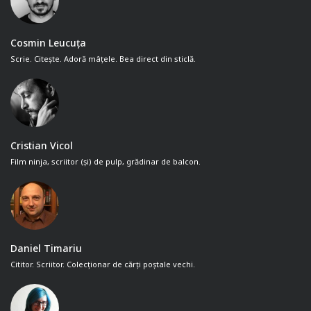
Cosmin Leucuța
Scrie. Citește. Adoră mâțele. Bea direct din sticlă.
Cristian Vicol
Film ninja, scriitor (și) de pulp, grădinar de balcon.
Daniel Timariu
Cititor. Scriitor. Colecționar de cărți poștale vechi.