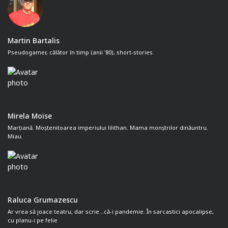
Martin Bartalis
Pseudogamer, călător în timp (anii '80), short-stories.
Mirela Moise
Marțiană. Moștenitoarea imperiului lilithan. Mama monștrilor dinăuntru.
Miau.
Raluca Grumazescu
Ar vrea să joace teatru, dar scrie...că-i pandemie. În sarcastici apocalipse,
cu planu-i pe felie