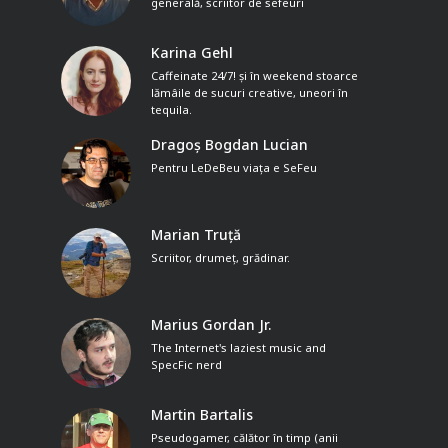
generală, scriitor de sefeuri
Karina Gehl
Caffeinate 24/7! și în weekend stoarce
lămâile de sucuri creative, uneori în
tequila.
Dragoș Bogdan Lucian
Pentru LeDeBeu viața e SeFeu
Marian Truță
Scriitor, drumeț, grădinar.
Marius Gordan Jr.
The Internet's laziest music and
SpecFic nerd
Martin Bartalis
Pseudogamer, călător în timp (anii