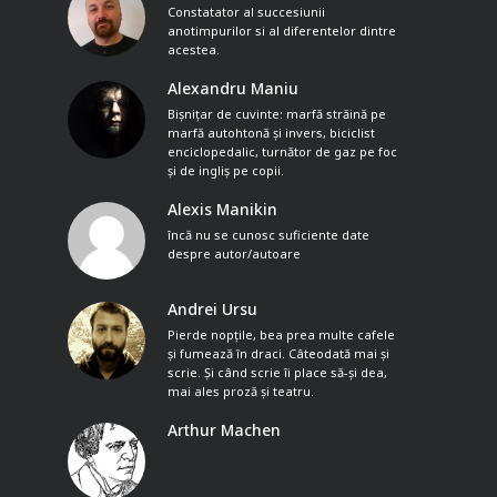
Constatator al succesiunii
anotimpurilor si al diferentelor dintre
acestea.
Alexandru Maniu
Bișnițar de cuvinte: marfă străină pe
marfă autohtonă și invers, biciclist
enciclopedalic, turnător de gaz pe foc
și de ingliș pe copii.
Alexis Manikin
încă nu se cunosc suficiente date
despre autor/autoare
Andrei Ursu
Pierde nopțile, bea prea multe cafele
și fumează în draci. Câteodată mai și
scrie. Și când scrie îi place să-și dea,
mai ales proză și teatru.
Arthur Machen