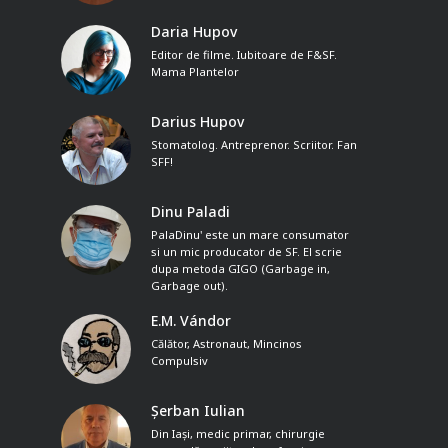
Daria Hupov
Editor de filme. Iubitoare de F&SF.
Mama Plantelor
Darius Hupov
Stomatolog. Antreprenor. Scriitor. Fan
SFF!
Dinu Paladi
PalaDinu' este un mare consumator
si un mic producator de SF. El scrie
dupa metoda GIGO (Garbage in,
Garbage out).
E.M. Vándor
Călător, Astronaut, Mincinos
Compulsiv
Șerban Iulian
Din Iași, medic primar, chirurgie