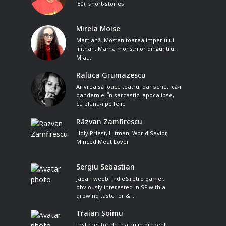
'80), short-stories.
Mirela Moise
Marțiană. Moștenitoarea imperiului
lilithan. Mama monștrilor dinăuntru.
Miau.
Raluca Grumazescu
Ar vrea să joace teatru, dar scrie...că-i
pandemie. În sarcastici apocalipse,
cu planu-i pe felie
Răzvan Zamfirescu
Holy Priest, Hitman, World Savior,
Minced Meat Lover.
Sergiu Sebastian
Japan weeb, indie&retro gamer,
obviously interested in SF with a
growing taste for &F.
Traian Șoimu
fost creator de teatru în prezent