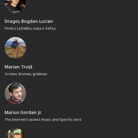
Dragoș Bogdan Lucian
Pentru LeDeBeu viața e SeFeu
Marian Truță
Scriitor, drumeț, grădinar.
Marius Gordan Jr.
The Internet's laziest music and SpecFic nerd