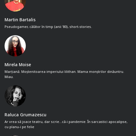
Martin Bartalis
Pseudogamer, călător în timp (anii '80), short-stories.
Mirela Moise
Marțiană. Moștenitoarea imperiului lilithan. Mama monștrilor dinăuntru.
Miau.
Raluca Grumazescu
Ar vrea să joace teatru, dar scrie...că-i pandemie. În sarcastici apocalipse,
cu planu-i pe felie