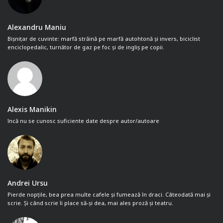
Alexandru Maniu
Bișnițar de cuvinte: marfă străină pe marfă autohtonă și invers, biciclist
enciclopedalic, turnător de gaz pe foc și de ingliș pe copii.
Alexis Manikin
încă nu se cunosc suficiente date despre autor/autoare
Andrei Ursu
Pierde nopțile, bea prea multe cafele și fumează în draci. Câteodată mai și
scrie. Și când scrie îi place să-și dea, mai ales proză și teatru.