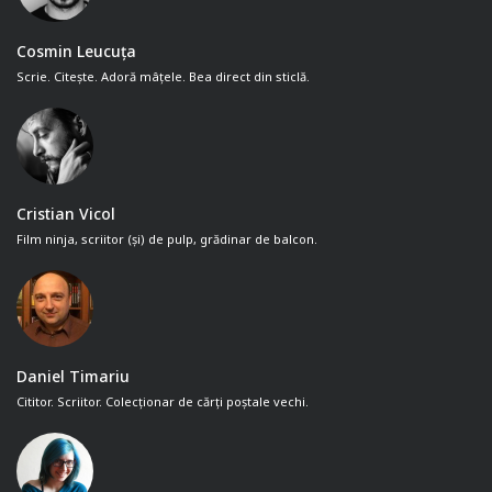
Cosmin Leucuța
Scrie. Citește. Adoră mâțele. Bea direct din sticlă.
Cristian Vicol
Film ninja, scriitor (și) de pulp, grădinar de balcon.
Daniel Timariu
Cititor. Scriitor. Colecționar de cărți poștale vechi.