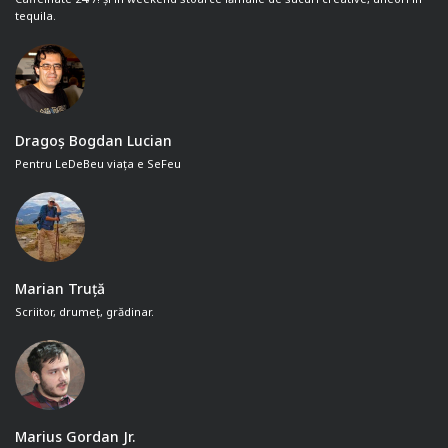
tequila.
Dragoș Bogdan Lucian
Pentru LeDeBeu viața e SeFeu
Marian Truță
Scriitor, drumeț, grădinar.
Marius Gordan Jr.