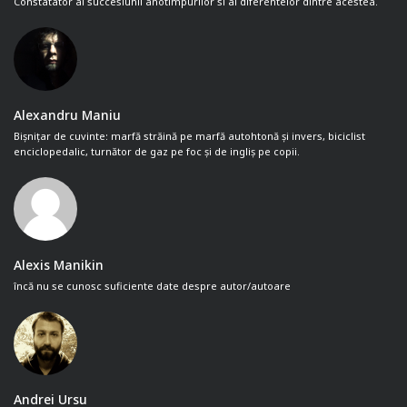
Constatator al succesiunii anotimpurilor si al diferentelor dintre acestea.
Alexandru Maniu
Bișnițar de cuvinte: marfă străină pe marfă autohtonă și invers, biciclist
enciclopedalic, turnător de gaz pe foc și de ingliș pe copii.
Alexis Manikin
încă nu se cunosc suficiente date despre autor/autoare
Andrei Ursu