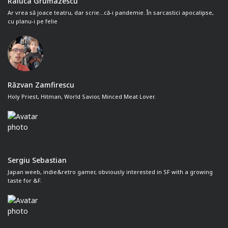
Raluca Grumazescu
Ar vrea să joace teatru, dar scrie...că-i pandemie. În sarcastici apocalipse,
cu planu-i pe felie
Răzvan Zamfirescu
Holy Priest, Hitman, World Savior, Minced Meat Lover.
Sergiu Sebastian
Japan weeb, indie&retro gamer, obviously interested in SF with a growing
taste for &F.