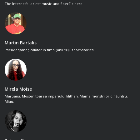
The Internet's laziest music and SpecFic nerd
Martin Bartalis
Pseudogamer, călător în timp (anii '80), short-stories.
Mirela Moise
Marțiană. Moștenitoarea imperiului lilithan. Mama monștrilor dinăuntru.
Miau.