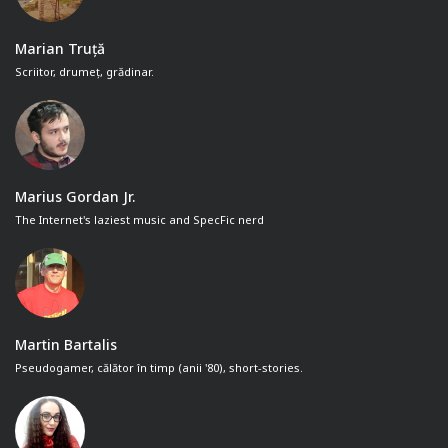
Marian Truță
Scriitor, drumeț, grădinar.
Marius Gordan Jr.
The Internet's laziest music and SpecFic nerd
Martin Bartalis
Pseudogamer, călător în timp (anii '80), short-stories.