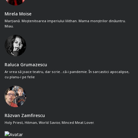
Mirela Moise
Marțiană. Moștenitoarea imperiului lilithan. Mama monștrilor dinăuntru.
Miau.
Raluca Grumazescu
Ar vrea să joace teatru, dar scrie...că-i pandemie. În sarcastici apocalipse,
cu planu-i pe felie
Răzvan Zamfirescu
Holy Priest, Hitman, World Savior, Minced Meat Lover.