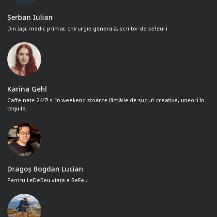
Șerban Iulian
Din Iași, medic primar, chirurgie generală, scriitor de sefeuri
Karina Gehl
Caffeinate 24/7! și în weekend stoarce lămâile de sucuri creative, uneori în
tequila.
Dragoș Bogdan Lucian
Pentru LeDeBeu viața e SeFeu