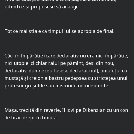
uitînd ce-şi propusese să adauge.
Tot ce mai ştia e că timpul lui se apropia de final.
Căci în Împărăţie (care declarativ nu era nici împărăţie,
nici utopie, ci chiar raiul pe pămînt, deşi din nou,
declarativ, dumnezeu fusese declarat nul), omuleţul cu
mustaţă şi creion albastru pedepsea cu stricteţea unui
profesor greşelile sau misiunile neîndeplinite.
Maşa, trezită din reverie, îl lovi pe Dikenzian cu un con
de brad drept în tîmplă.