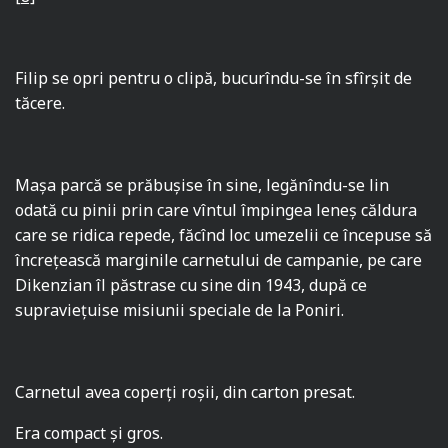
Filip se opri pentru o clipă, bucurîndu-se în sfîrşit de
tăcere.
Maşa parcă se prăbuşise în sine, legănîndu-se lin
odată cu pinii prin care vîntul împingea leneş căldura
care se ridica repede, făcînd loc umezelii ce începuse să
încreţească marginile carnetului de campanie, pe care
Dikenzian îl păstrase cu sine din 1943, după ce
supravieţuise misiunii speciale de la Poniri.
Carnetul avea coperți roşii, din carton presat.
Era compact şi gros.