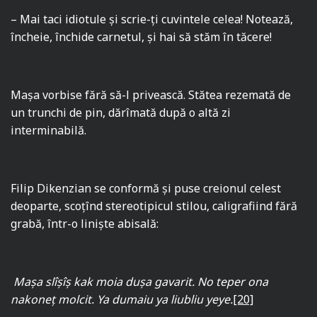
– Mai taci idiotule şi scrie-ţi cuvintele celea! Notează,
încheie, închide carnetul, şi hai să stăm în tăcere!
Maşa vorbise fără să-l privească. Stătea rezemată de
un trunchi de pin, dărîmată după o altă zi
interminabilă.
Filip Dikenzian se conformă şi puse creionul celest
deoparte, scoţînd stereotipicul stilou, caligrafiind fără
grabă, într-o linişte abisală:
Maşa slîşîş kak moia duşa gavarit. No teper ona
nakoneţ molcit. Ya dumaiu ya liubliu yeye.
[20]