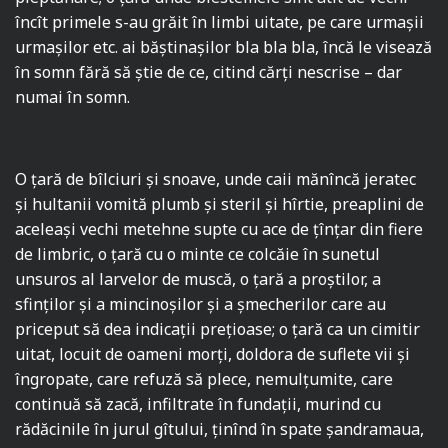
încît primele s-au grăit în limbi uitate, pe care urmaşii
urmaşilor etc. ai băştinaşilor bla bla bla, încă le visează
în somn fără să ştie de ce, citind cărţi nescrise – dar
numai în somn.
O ţară de bîlciuri şi snoave, unde caii mănîncă jeratec
şi hultanii vomită plumb şi steril şi hîrtie, preaplini de
aceleaşi vechi metehne supte cu ace de ţînţar din fiere
de limbric, o ţară cu o minte ce colcăie în sunetul
unsuros al larvelor de muscă, o ţară a proştilor, a
sfinţilor şi a mincinoşilor şi a şmecherilor care au
priceput să dea indicaţii preţioase; o ţară ca un cimitir
uitat, locuit de oameni morţi, doldora de suflete vii şi
îngropate, care refuză să plece, nemulţumite, care
continuă să zacă, infiltrate în fundaţii, murind cu
rădăcinile în jurul gîtului, ţinînd în spate şandramaua,