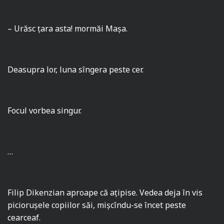
– Urăsc ţara asta! mormăi Maşa.
Deasupra lor, luna sîngera peste cer.
Focul vorbea singur.
…
Filip Dikenzian aproape că aţipise. Vedea deja în vis
picioruşele copiilor săi, mişcîndu-se încet peste
cearceaf.