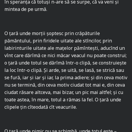
în speranţa că totuşi n-are să se surpe, că va veni şi
mintea de pe urmă.
O ţară unde morţii şoptesc prin crăpăturile
pământului, prin firidele uitate ale stîncilor, prin
labirinturile uitate ale maţelor pămînteşti, aducînd un
vînt care dărîmă ce nici măcar veacul nu poate construi;
o ţară unde totul se dărîmă într-o clipă, se construieşte
la loc într-o clipă. Şi arde, se uită, se lasă, se strică sau
se fură, iar şi iar şi iar, la prima adiere; şi din ceva motiv
nu se termină, din ceva motiv ciudat tot mai e, din ceva
ciudat răsare altceva, mai bizar, un pic mai altfel; şi cu
toate astea, în mare, totul a rămas la fel. O ţară unde
clipele ţin cîteodată cît veacurile.
O ţară unde nimic nu se schimbă, unde totul este –