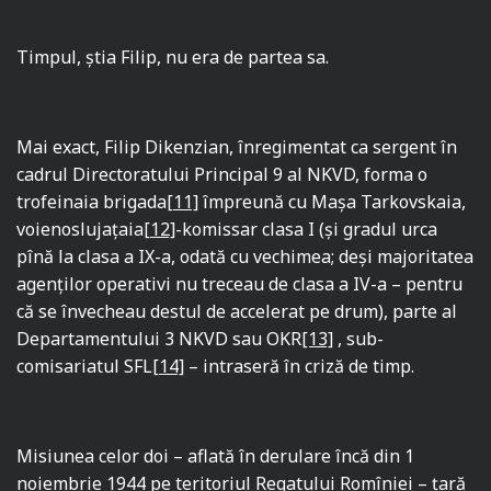
Timpul, ştia Filip, nu era de partea sa.
Mai exact, Filip Dikenzian, înregimentat ca sergent în
cadrul Directoratului Principal 9 al NKVD, forma o
trofeinaia brigada
[11]
împreună cu Maşa Tarkovskaia,
voienoslujaţaia
[12]
-komissar clasa I (şi gradul urca
pînă la clasa a IX-a, odată cu vechimea; deşi majoritatea
agenţilor operativi nu treceau de clasa a IV-a – pentru
că se învecheau destul de accelerat pe drum), parte al
Departamentului 3 NKVD sau OKR
[13]
, sub-
comisariatul SFL
[14]
– intraseră în criză de timp.
Misiunea celor doi – aflată în derulare încă din 1
noiembrie 1944 pe teritoriul Regatului Romîniei – ţară