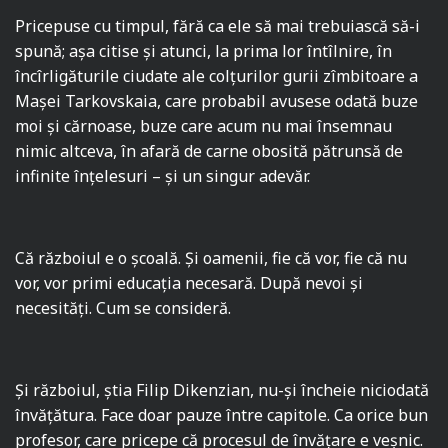
Pricepuse cu timpul, fără ca ele să mai trebuiască să-i
spună; aşa citise şi atunci, la prima lor întîlnire, în
încîrligăturile ciudate ale colţurilor gurii zîmbitoare a
Maşei Tarkovskaia, care probabil avusese odată buze
moi şi cărnoase, buze care acum nu mai însemnau
nimic altceva, în afară de carne obosită pătrunsă de
infinite înţelesuri – şi un singur adevăr.
Că războiul e o şcoală. Şi oamenii, fie că vor, fie că nu
vor, vor primi educaţia necesară. După nevoi şi
necesități. Cum se consideră.
Şi războiul, ştia Filip Dikenzian, nu-şi încheie niciodată
învățătura. Face doar pauze între capitole. Ca orice bun
profesor, care pricepe că procesul de învăţare e veşnic.