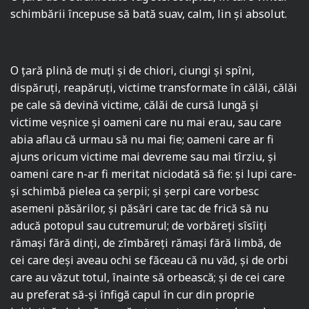
schimbării începuse să bată suav, calm, lin şi absolut.
O ţară plină de muţi şi de chiori, ciungi şi spîni,
dispăruţi, reapăruţi, victime transformate în călăi, călăi
pe cale să devină victime, călăi de cursă lungă şi
victime veşnice şi oameni care nu mai erau, sau care
abia aflau că urmau să nu mai fie; oameni care ar fi
ajuns oricum victime mai devreme sau mai tîrziu, şi
oameni care n-ar fi meritat niciodată să fie: şi lupi care-
şi schimbă pielea ca şerpii; şi şerpi care vorbesc
asemeni păsărilor, şi păsări care tac de frică să nu
aducă potopul sau cutremurul; de vorbăreţi sîsîiţi
rămaşi fără dinţi, de zîmbăreţi rămaşi fără limbă, de
cei care deşi aveau ochi se făceau că nu văd, şi de orbi
care au văzut totul, înainte să orbească; şi de cei care
au preferat să-şi înfigă capul în cur din proprie