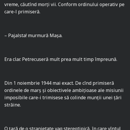
vreme, căutînd morţi vii. Conform ordinului operativ pe
care-l primiseră.
– Pajalsta! murmură Maşa.
Era clar. Petrecuseră mult prea mult timp împreună.
Din 1 noiembrie 1944 mai exact. De cînd primiseră
ordinele de marş şi obiectivele ambiţioase ale misiunii
imposibile care-i trimisese să colinde munţii unei ţări
străine.
O ţară de o stranietate vag stereotipică, în care vîntul