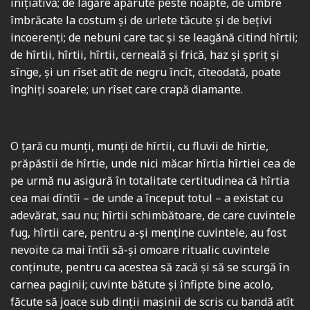
iniţiativă; de lagăre apărute peste noapte, de umbre
îmbrăcate la costum şi de urlete tăcute şi de beţivi
incoerenţi; de nebuni care tac şi se leagănă citind hîrtii;
de hîrtii, hîrtii, hîrtii, cerneală şi frică, haz şi şpriţ şi
sînge, şi un rîset atît de negru încît, cîteodată, poate
înghiţi soarele; un rîset care crapă diamante.
O ţară cu munţi, munţi de hîrtii, cu fluvii de hîrtie,
prăpăstii de hîrtie, unde nici măcar hîrtia hîrtiei cea de
pe urmă nu asigură în totalitate certitudinea că hîrtia
cea mai dîntîi – de unde a început totul – a existat cu
adevărat, sau nu; hîrtii schimbătoare, de care cuvintele
fug, hîrtii care, pentru a-şi menţine cuvintele, au fost
nevoite ca mai întîi să-şi omoare ritualic cuvintele
conţinute, pentru ca acestea să zacă şi să se scurgă în
carnea paginii; cuvinte bătute şi înfipte bine acolo,
făcute să joace sub dinţii maşinii de scris cu bandă atît