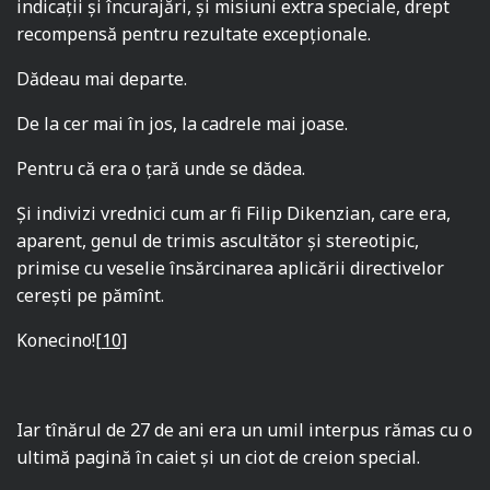
indicaţii şi încurajări, şi misiuni extra speciale, drept
recompensă pentru rezultate excepţionale.
Dădeau mai departe.
De la cer mai în jos, la cadrele mai joase.
Pentru că era o ţară unde se dădea.
Şi indivizi vrednici cum ar fi Filip Dikenzian, care era,
aparent, genul de trimis ascultător şi stereotipic,
primise cu veselie însărcinarea aplicării directivelor
cerești pe pămînt.
Konecino!
[10]
Iar tînărul de 27 de ani era un umil interpus rămas cu o
ultimă pagină în caiet şi un ciot de creion special.