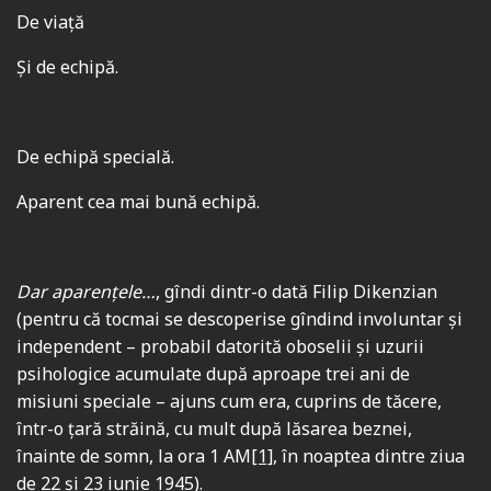
De viaţă
Şi de echipă.
De echipă specială.
Aparent cea mai bună echipă.
Dar aparenţele…
, gîndi dintr-o dată Filip Dikenzian
(pentru că tocmai se descoperise gîndind involuntar şi
independent – probabil datorită oboselii şi uzurii
psihologice acumulate după aproape trei ani de
misiuni speciale – ajuns cum era, cuprins de tăcere,
într-o ţară străină, cu mult după lăsarea beznei,
înainte de somn, la ora 1 AM
[1]
, în noaptea dintre ziua
de 22 şi 23 iunie 1945).