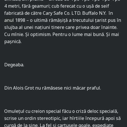
4 metri, fără geamuri; cub ferecat cu o uşă de seif
fabricată de către Cary Safe Co. LTD. Buffalo N.Y. în
anul 1898 – o ultimă rămăşiţă a trecutului ţarist pus în
slujba al unei naţiuni tinere care privea doar înainte.
Cu mînie. Şi optimism. Pentru o lume mai bună. Şi mai
paşnică.
Degeaba.
Din Alois Grot nu rămăsese nici măcar praful.
Omuleţul cu creion special făcu o criză deloc specială,
scrise un ordin stereotipic, iar hîrtiile începură apoi să
curgă de la sine. La fel şi cartuşele goale, expediate