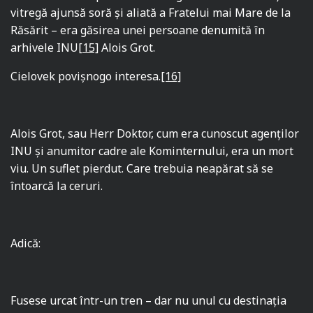
vitregă ajunsă soră şi aliată a Fratelui mai Mare de la
Răsărit – era găsirea unei persoane denumită în
arhivele INU
[15]
Alois Grot.
Cielovek povişnogo interesa.
[16]
Alois Grot, sau Herr Doktor, cum era cunoscut agenţilor
INU şi anumitor cadre ale Kominternului, era un mort
viu. Un suflet pierdut. Care trebuia neapărat să se
întoarcă la ceruri.
Adică:
Fusese urcat într-un tren – dar nu unul cu destinația