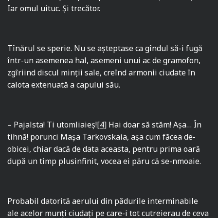
Iar omul uituc. Şi trecător.
Tînărul se sperie. Nu se aşteptase ca gîndul să-i fugă
într-un asemenea hal, asemeni unui ac de gramofon,
zgîriind discul minţii sale, creînd armonii ciudate în
calota extenuată a capului său.
– Pajalsta! Ti utomliaieş!
[4]
Hai doar să stăm! Aşa… În
tihnă! porunci Maşa Tarkovskaia, aşa cum făcea de-
obicei, chiar dacă de data aceasta, pentru prima oară
după un timp plusinfinit, vocea ei păru că se-nmoaie.
Probabil datorită aerului din pădurile interminabile
ale acelor munţi ciudaţi pe care-i tot cutreierau de ceva