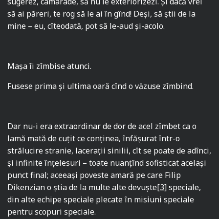
sugerez, camarade, să nu le exteriorizezi. Şi dacă vrei
să ai păreri, te rog să le ai în gînd! Deşi, să ştii de la
mine – eu, cîteodată, pot să le-aud şi-acolo.
Maşa îi zîmbise atunci.
Fusese prima şi ultima oară cînd o văzuse zîmbind.
Dar nu-i era extraordinar de dor de acel zîmbet ca o
lamă mată de cuţit ce conţinea, înfăşurat într-o
strălucire stranie, laceraţii sinilii, cît se poate de adînci,
şi infinite înţelesuri – toate nuanţînd sofisticat acelaşi
punct final; aceeaşi poveste amară pe care Filip
Dikenzian o ştia de la multe alte devuşte
[3]
speciale,
din alte echipe speciale plecate în misiuni speciale
pentru scopuri speciale.