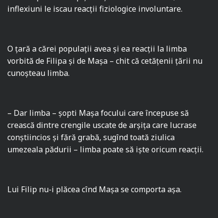
inflexiuni le iscau reacţii fiziologice involuntare.
O ţară a cărei populaţii avea şi ea reacţii la limba
vorbită de Filipa şi de Maşa – chit că cetăţenii ţării nu
cunoşteau limba.
– Dar limba – şopti Maşa focului care începuse să
crească dintre crengile uscate de arșița care lucrase
conștiincios şi fără grabă, sugînd toată ziulica
umezeala pădurii – limba poate să iște oricum reacţii.
Lui Filip nu-i plăcea cînd Maşa se comporta aşa.