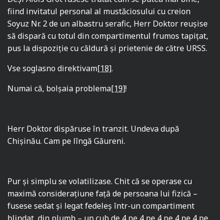
fiind invitatul personal al mustăciosului cu creion
Soyuz Nr. 2 de un albastru serafic, Herr Doktor reuşise
să dispară cu totul din compartimentul frumos tapiţat,
pus la dispoziţie cu căldură şi prietenie de către URSS.
Vse soglasno direktivam
[18]
.
Numai că, bolşaia problema
[19]
!
Herr Doktor dispăruse în tranzit. Undeva după
Chişinău. Cam pe lîngă Găureni.
Pur şi simplu se volatilizase. Chit că se operase cu
maximă considerațiune faţă de persoana lui fizică –
fusese sedat şi legat fedeleş într-un compartiment
blindat, din plumb – un cub de 4 pe 4 pe 4 pe 4 pe 4 pe