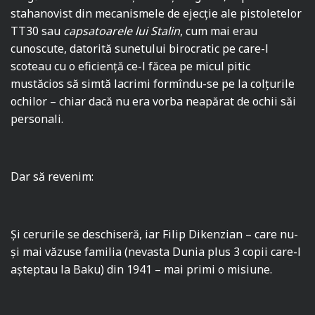
stahanovist din mecanismele de ejecţie ale pistoletelor
TT30 sau
capsatoarele lui Stalin
, cum mai erau
cunoscute, datorită sunetului birocratic pe care-l
scoteau cu o eficienţă ce-l făcea pe micul pitic
mustăcios să simtă lacrimi formîndu-se pe la colţurile
ochilor – chiar dacă nu era vorba neapărat de ochii săi
personali.
Dar să revenim:
Şi cerurile se deschiseră, iar Filip Dikenzian – care nu-
şi mai văzuse familia (nevasta Dunia plus 3 copii care-l
aşteptau la Baku) din 1941 – mai primi o misiune.