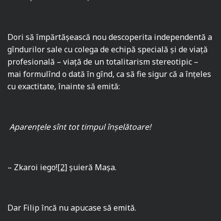
Dori să împărtășească nou descoperita independentă a
gîndurilor sale cu colega de echipă specială şi de viaţă
profesională – viaţă de un totalitarism stereotipic –
mai formulînd o dată în gînd, ca să fie sigur că a înţeles
cu exactitate, înainte să emită:
Aparenţele sînt tot timpul înşelătoare!
– Zkaroi iego!
[2]
şuieră Maşa.
Dar Filip încă nu apucase să emită.