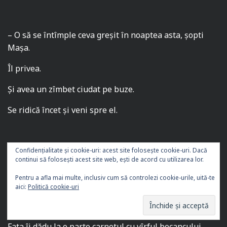
– O să se întîmple ceva greşit în noaptea asta, şopti
Maşa.
Îl privea.
Şi avea un zîmbet ciudat pe buze.
Se ridică încet şi veni spre el.
Confidențialitate și cookie-uri: acest site folosește cookie-uri. Dacă
Filip Dikenzian îşi frecă ochii, alungînd visul.
continui să folosești acest site web, ești de acord cu utilizarea lor.
– Dacă mă atingi, te omor! îi spuse tînara, scoţîndu-şi
Pentru a afla mai multe, inclusiv cum să controlezi cookie-urile, uită-te
bluza.
aici:
Politică cookie-uri
Filip Dikenzian nu înţelegea ce se întîmplă.
Fata îi dădu la o parte carnetul cu vîrful bocancului.