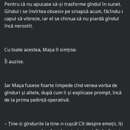
Pentru că nu apucase să-şi trasforme gîndul în sunet.
Gîndul i se învîrtea obsesiv pe sinapsă acum, făcîndu-i
capul să vibreze, iar el se chinua să nu piardă gîndul
încă nerostit.
Cu toate acestea, Maşa îl simţise.
Îl auzise.
Iar Maşa fusese foarte limpede cînd venea vorba de
gînduri şi altele, după cum îi şi explicase prompt, încă
de la prima şedinţă operativă:
– Ţine-ţi gîndurile la tine-n cuşcă! Cît despre emoţii, îţi