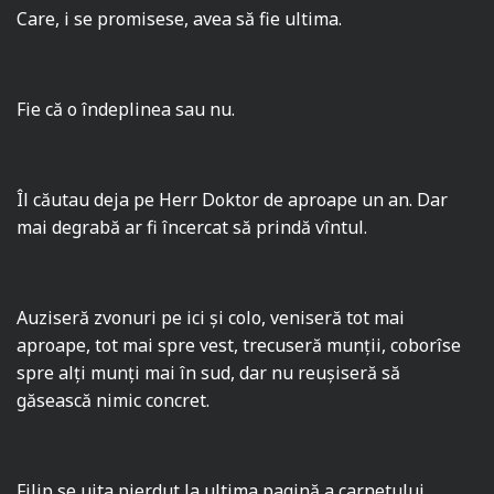
Care, i se promisese, avea să fie ultima.
Fie că o îndeplinea sau nu.
Îl căutau deja pe Herr Doktor de aproape un an. Dar
mai degrabă ar fi încercat să prindă vîntul.
Auziseră zvonuri pe ici şi colo, veniseră tot mai
aproape, tot mai spre vest, trecuseră munţii, coborîse
spre alţi munţi mai în sud, dar nu reuşiseră să
găsească nimic concret.
Filip se uita pierdut la ultima pagină a carnetului,