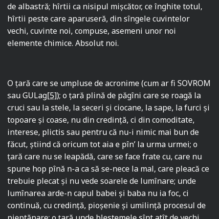
de albastră; hîrtii ca nisipul mişcător, ce înghite totul,
hîrtii peste care aparuseră, din sîngele cuvintelor
vechi, cuvinte noi, compuse, asemeni unor noi
elemente chimice. Absolut noi.
O ţară care se umpluse de acronime (cum ar fi SOVROM
sau GULag
[5]
); o ţară plină de păgîni care se roagă la
cruci sau la stele, la seceri şi ciocane, la sape, la furci şi
topoare şi coase, nu din credinţă, ci din comoditate,
interese, plictis sau pentru că nu-i nimic mai bun de
făcut, ştiind că oricum tot aia e pîn’ la urma urmei; o
ţară care nu se leapădă, care se face frate cu, care nu
spune hop pînă n-a ca să se-nece la mal, care pleacă ce
trebuie plecat şi nu vede soarele de lumînare; unde
lumînarea arde-n capul babei şi baba nu ia foc, ci
continuă, cu credinţă, pioşenie şi umilinţă procesul de
pieptănare; o ţară unde blestemele sînt atît de vechi