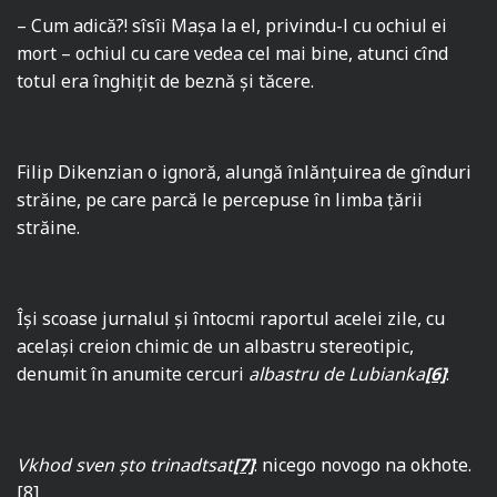
– Cum adică?! sîsîi Maşa la el, privindu-l cu ochiul ei
mort – ochiul cu care vedea cel mai bine, atunci cînd
totul era înghiţit de beznă şi tăcere.
Filip Dikenzian o ignoră, alungă înlănţuirea de gînduri
străine, pe care parcă le percepuse în limba ţării
străine.
Îşi scoase jurnalul şi întocmi raportul acelei zile, cu
acelaşi creion chimic de un albastru stereotipic,
denumit în anumite cercuri
albastru de Lubianka
[6]
:
Vkhod sven şto trinadtsat
[7]
: nicego novogo na okhote.
[8]