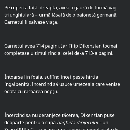
Pe coperta faţă, dreapta, avea o gaură de formă vag
triunghiulară – urmă lăsată de o baionetă germană.
Carnetul îi salvase viaţa.
Carnetul avea 714 pagini. Iar Filip Dikenzian tocmai
completase ultimul rînd al celei de-a 713-a pagini.
Întoarse lin foaia, suflînd încet peste hîrtia
îngălbenită, încercînd să usuce umezeala care venise
odată cu răcoarea nopţii.
Încercînd să nu deranjeze tăcerea, Dikenzian puse
deoparte pentru o clipă
bagheta dirijorului –
un
Soyuz
[9]
Nr. 2 – cum mai era cunoscut genul acela de