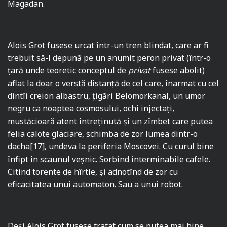
Magadan.
Alois Grot fusese urcat într-un tren blindat, care ar fi
trebuit să-l depună pe un anumit peron privat (într-o
ţară unde teoretic conceptul de
privat
fusese abolit)
aflat la doar o verstă distanţă de cel care, înarmat cu cel
dintîi creion albastru, ţigări Belomorkanal, un umor
negru ca noaptea cosmosului, ochi injectaţi,
mustăcioară atent întreţinută şi un zîmbet care putea
felia calote glaciare, schimba de zor lumea dintr-o
dacha
[17]
, undeva la periferia Moscovei. Cu curul bine
înfipt în scaunul veşnic. Sorbind interminabile cafele.
Citind torente de hîrtie, şi adnotînd de zor cu
eficacitatea unui automaton. Sau a unui robot.
Deşi Alois Grot fusese tratat cum se putea mai bine,