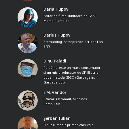
Daria Hupov
Editor de filme. Iubitoare de F&SF.
Mama Plantelor
Darius Hupov
Stomatolog. Antreprenor. Scriitor. Fan
SFF!
Dinu Paladi
PalaDinu' este un mare consumator
si un mic producator de SF. El scrie
dupa metoda GIGO (Garbage in,
Garbage out).
E.M. Vándor
Călător, Astronaut, Mincinos
Compulsiv
Șerban Iulian
Din Iași, medic primar, chirurgie