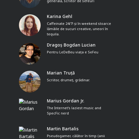
generală, scriitor de sefeuri
Karina Gehl
Caffeinate 24/7! și în weekend stoarce
lămâile de sucuri creative, uneori în
tequila.
Dragoș Bogdan Lucian
Pentru LeDeBeu viața e SeFeu
Marian Truță
Scriitor, drumeț, grădinar.
Marius Gordan Jr.
The Internet's laziest music and
SpecFic nerd
Martin Bartalis
Pseudogamer, călător în timp (anii