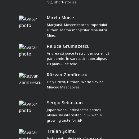
'80), short-stories.
Mirela Moise
Marțiană. Moștenitoarea imperiului
lilithan. Mama monștrilor dinăuntru.
Miau.
Raluca Grumazescu
Ar vrea să joace teatru, dar scrie...că-i
pandemie. În sarcastici apocalipse,
cu planu-i pe felie
Răzvan Zamfirescu
Holy Priest, Hitman, World Savior,
Minced Meat Lover.
Sergiu Sebastian
Japan weeb, indie&retro gamer,
obviously interested in SF with a
growing taste for &F.
Traian Șoimu
fost creator de teatru în prezent