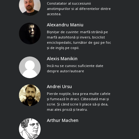
Constatator al succesiunii
anotimpurilor si al diferentelor dintre
acestea.
Alexandru Maniu
Bișnițar de cuvinte: marfă străină pe
marfă autohtonă și invers, biciclist
enciclopedalic, turnător de gaz pe foc
și de ingliș pe copii.
Alexis Manikin
încă nu se cunosc suficiente date
despre autor/autoare
Andrei Ursu
Pierde nopțile, bea prea multe cafele
și fumează în draci. Câteodată mai și
scrie. Și când scrie îi place să-și dea,
mai ales proză și teatru.
Arthur Machen